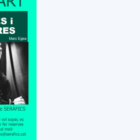
del
Maresme