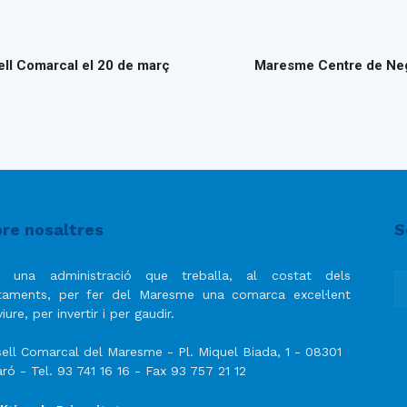
ell Comarcal el 20 de març
Maresme Centre de Negoc
re nosaltres
S
 una administració que treballa, al costat dels
taments, per fer del Maresme una comarca excel·lent
iure, per invertir i per gaudir.
ell Comarcal del Maresme - Pl. Miquel Biada, 1 - 08301
ró - Tel. 93 741 16 16 - Fax 93 757 21 12