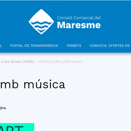
L
PORTAL DE TRANSPARÈNCIA
TRÀMITS
CONVOCA: OFERTES DE 
Consell
 a les dones (SIAD)
Recital poètic amb música
 amb música
Comarcal
gea.