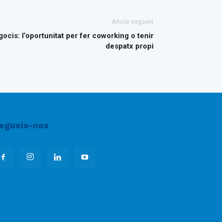
Article següent
is: l’oportunitat per fer coworking o tenir
despatx propi
egueix-nos