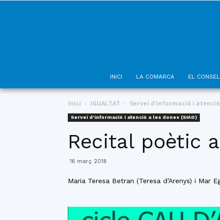
INICI
LA COMARCA
EL CONSEL
Inici
IGUALTAT
Servei d'informació i atenció
Servei d'informació i atenció a les dones (SIAD)
Recital poètic
16 març 2018
Maria Teresa Betran (Teresa d’Arenys) i Mar E