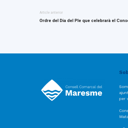
Article anterior
Ordre del Dia del Ple que celebrarà el Cons
Sob
Som
ajun
per v
Cons
Mata