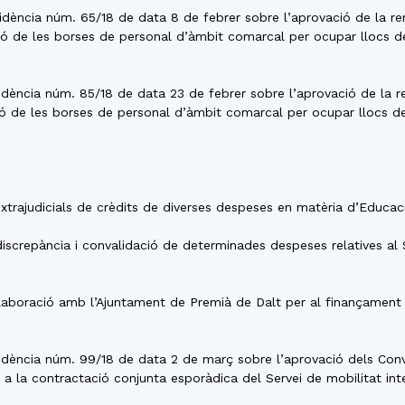
residència núm. 65/18 de data 8 de febrer sobre l’aprovació de la 
ió de les borses de personal d’àmbit comarcal per ocupar llocs de
residència núm. 85/18 de data 23 de febrer sobre l’aprovació de la
ió de les borses de personal d’àmbit comarcal per ocupar llocs de
extrajudicials de crèdits de diverses despeses en matèria d’Educac
 discrepància i convalidació de determinades despeses relatives al 
l·laboració amb l’Ajuntament de Premià de Dalt per al finançament
residència núm. 99/18 de data 2 de març sobre l’aprovació dels Co
 la contractació conjunta esporàdica del Servei de mobilitat int