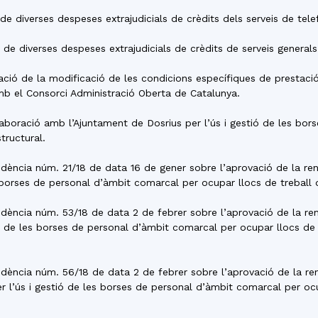
de diverses despeses extrajudicials de crèdits dels serveis de tele
 de diverses despeses extrajudicials de crèdits de serveis generals
ptació de la modificació de les condicions específiques de prestaci
b el Consorci Administració Oberta de Catalunya.
l·laboració amb l’Ajuntament de Dosrius per l’ús i gestió de les b
tructural.
residència núm. 21/18 de data 16 de gener sobre l’aprovació de la r
 borses de personal d’àmbit comarcal per ocupar llocs de treball d
residència núm. 53/18 de data 2 de febrer sobre l’aprovació de la r
ó de les borses de personal d’àmbit comarcal per ocupar llocs de 
residència núm. 56/18 de data 2 de febrer sobre l’aprovació de la r
 l’ús i gestió de les borses de personal d’àmbit comarcal per ocu