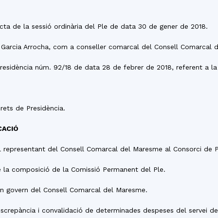
del
’Acta de la sessió ordinària del Ple de data 30 de gener de 2018.
er Garcia Arrocha, com a conseller comarcal del Consell Comarcal 
residència núm. 92/18 de data 28 de febrer de 2018, referent a la 
Maresme
rets de Presidència.
CACIÓ
 representant del Consell Comarcal del Maresme al Consorci de Pro
de la composició de la Comissió Permanent del Ple.
 bon govern del Consell Comarcal del Maresme.
discrepància i convalidació de determinades despeses del servei de