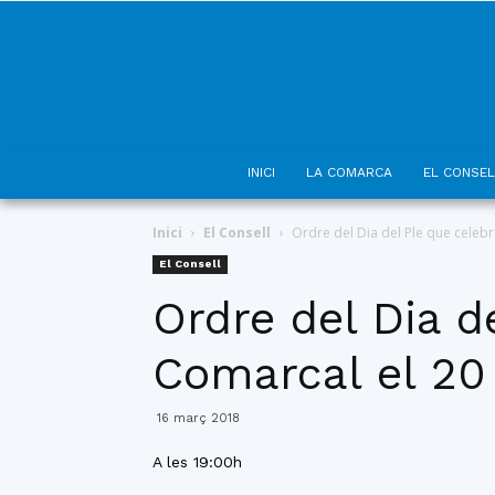
INICI
LA COMARCA
EL CONSEL
Inici
El Consell
Ordre del Dia del Ple que celebr
El Consell
Ordre del Dia d
Comarcal el 20
16 març 2018
A les 19:00h