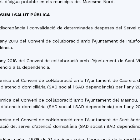
nt d’aigua potable en els municipis del Maresme Nord.
SUM I SALUT PÚBLICA
e discrepància i convalidació de determinades despeses del Servei
’any 2018 del Conveni de col·laboració amb l’Ajuntament de Palafol
dència.
l’any 2018 del Conveni de col·laboració amb l’Ajuntament de Sant V
atenció a la dependència.
nòmica del Conveni de col·laboració amb l’Ajuntament de Cabrera 
 d’atenció domiciliària (SAD social i SAD dependència) per l’any 20
nòmica del Conveni de col·laboració amb l’Ajuntament del Masnou,
 d’atenció domiciliària (SAD social i SAD dependència) per l’any 20
nòmica del Conveni de col·laboració amb l’Ajuntament de Sant Andr
ió del servei d’atenció domiciliària (SAD social i SAD dependènci
residència núm. 45/18 de 31 de gener sobre l’aprovació de la modi