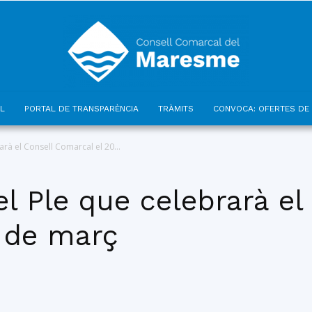
L
PORTAL DE TRANSPARÈNCIA
TRÀMITS
CONVOCA: OFERTES DE 
Consell
arà el Consell Comarcal el 20...
el Ple que celebrarà el
 de març
Comarcal