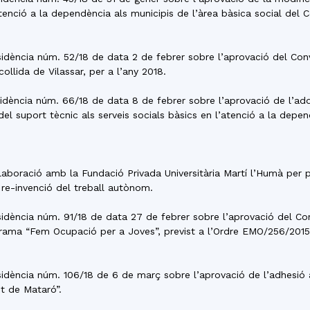
enció a la dependència als municipis de l’àrea bàsica social del 
residència núm. 52/18 de data 2 de febrer sobre l’aprovació del Co
collida de Vilassar, per a l’any 2018.
residència núm. 66/18 de data 8 de febrer sobre l’aprovació de l’a
el suport tècnic als serveis socials bàsics en l’atenció a la depen
l·laboració amb la Fundació Privada Universitària Martí l’Humà per
a re-invenció del treball autònom.
esidència núm. 91/18 de data 27 de febrer sobre l’aprovació del Con
rama “Fem Ocupació per a Joves”, previst a l’Ordre EMO/256/2015,
esidència núm. 106/18 de 6 de març sobre l’aprovació de l’adhesió a
t de Mataró”.