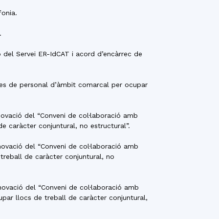
fonia.
.
ó del Servei ER-IdCAT i acord d’encàrrec de
orses de personal d’àmbit comarcal per ocupar
enovació del “Conveni de col·laboració amb
e caràcter conjuntural, no estructural”.
enovació del “Conveni de col·laboració amb
treball de caràcter conjuntural, no
enovació del “Conveni de col·laboració amb
par llocs de treball de caràcter conjuntural,