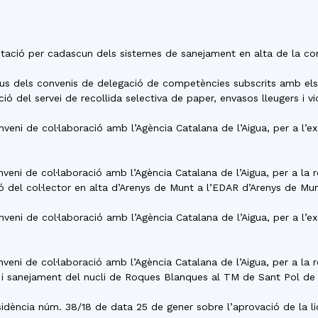
plotació per cadascun dels sistemes de sanejament en alta de la c
preus dels convenis de delegació de competències subscrits amb el
ació del servei de recollida selectiva de paper, envasos lleugers i vi
nveni de col·laboració amb l’Agència Catalana de l’Aigua, per a l’e
nveni de col·laboració amb l’Agència Catalana de l’Aigua, per a la 
 del col·lector en alta d’Arenys de Munt a l’EDAR d’Arenys de Mun
nveni de col·laboració amb l’Agència Catalana de l’Aigua, per a l’e
nveni de col·laboració amb l’Agència Catalana de l’Aigua, per a la 
 i sanejament del nucli de Roques Blanques al TM de Sant Pol de 
residència núm. 38/18 de data 25 de gener sobre l’aprovació de la 