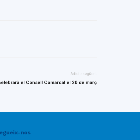
Article següent
 celebrarà el Consell Comarcal el 20 de març
egueix-nos