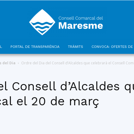
L
PORTAL DE TRANSPARÈNCIA
TRÀMITS
CONVOCA: OFERTES DE 
Consell
 del Dia
Ordre del Dia del Consell d’Alcaldes que celebrarà el Consell Comar
el Consell d’Alcaldes q
al el 20 de març
Comarcal