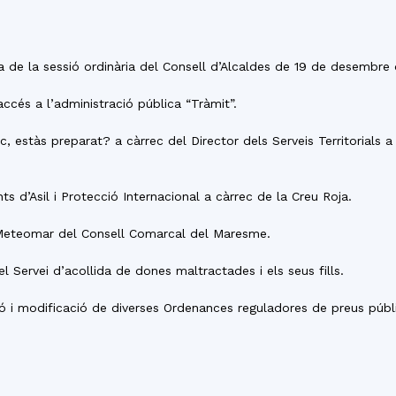
del
ta de la sessió ordinària del Consell d’Alcaldes de 19 de desembre
ccés a l’administració pública “Tràmit”.
Maresme
c, estàs preparat? a càrrec del Director dels Serveis Territorials 
nts d’Asil i Protecció Internacional a càrrec de la Creu Roja.
 Meteomar del Consell Comarcal del Maresme.
 Servei d’acollida de dones maltractades i els seus fills.
ació i modificació de diverses Ordenances reguladores de preus pú