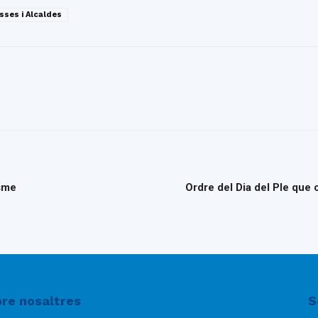
sses i Alcaldes
esme
Ordre del Dia del Ple que
re nosaltres
S