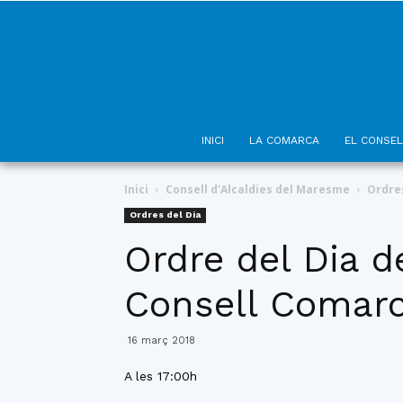
INICI
LA COMARCA
EL CONSEL
Inici
Consell d'Alcaldies del Maresme
Ordres
Ordres del Dia
Ordre del Dia d
Consell Comarc
16 març 2018
A les 17:00h