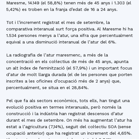
Maresme, 14.149 (el 58,8%) tenen més de 45 anys i 1.303 (el
5,42%) es troben en la franja d’edat de 16 a 24 anys.
Tot i l’increment registrat el mes de setembre, la
comparativa interanual surt força positiva. Al Maresme hi ha
1.534 persones menys a l’atur, una xifra que percentualment
equival a una disminució interanual de l’atur del 6%.
La radiografia de l’atur maresmenc, a més de la
concentració en els col·lectius de més de 45 anys, apunta
un alt índex de feminització (el 57,9%) i un important focus
d’atur de molt llarga durada (el de les persones que porten
inscrites a les oficines d’ocupació més de 2 anys) que,
percentualment, se situa en el 28,84%.
Pel que fa als sectors econòmics, tots ells, han tingut una
evolució positiva en termes interanuals, però només la
construcció i la indústria han registrat descensos d’atur
durant el mes de setembre. On més ha augmentat l’atur ha
estat a l’agricultura (7,14%), seguit del col·lectiu SOA (sense
ocupació anterior) que ha registrat un increment del 4,65%.