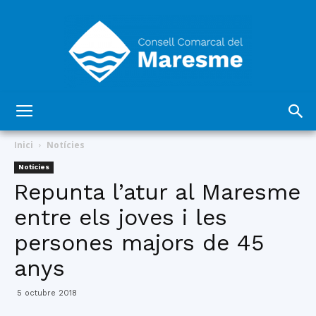
Consell
Inici
Notícies
Notícies
Repunta l’atur al Maresme
Comarcal
entre els joves i les
persones majors de 45
del
anys
5 octubre 2018
Maresme