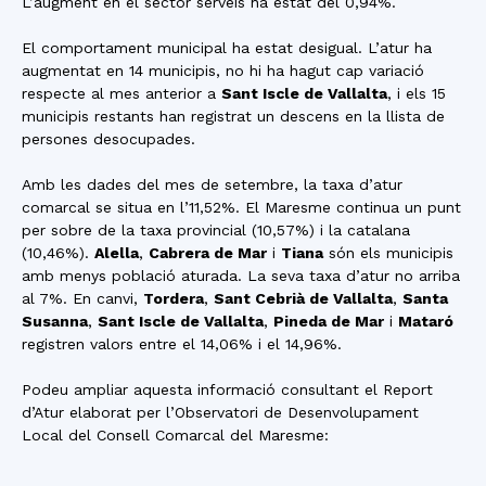
L’augment en el sector serveis ha estat del 0,94%.
El comportament municipal ha estat desigual. L’atur ha
augmentat en 14 municipis, no hi ha hagut cap variació
respecte al mes anterior a
Sant Iscle de Vallalta
, i els 15
municipis restants han registrat un descens en la llista de
persones desocupades.
Amb les dades del mes de setembre, la taxa d’atur
comarcal se situa en l’11,52%. El Maresme continua un punt
per sobre de la taxa provincial (10,57%) i la catalana
(10,46%).
Alella
,
Cabrera de Mar
i
Tiana
són els municipis
amb menys població aturada. La seva taxa d’atur no arriba
al 7%. En canvi,
Tordera
,
Sant Cebrià de Vallalta
,
Santa
Susanna
,
Sant Iscle de Vallalta
,
Pineda de Mar
i
Mataró
registren valors entre el 14,06% i el 14,96%.
Podeu ampliar aquesta informació consultant el Report
d’Atur elaborat per l’Observatori de Desenvolupament
Local del Consell Comarcal del Maresme: