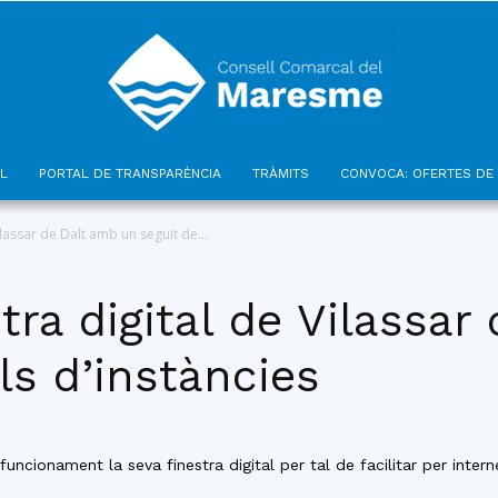
L
PORTAL DE TRANSPARÈNCIA
TRÀMITS
CONVOCA: OFERTES DE 
Consell
Vilassar de Dalt amb un seguit de...
stra digital de Vilassa
s d’instàncies
Comarcal
uncionament la seva finestra digital per tal de facilitar per inter