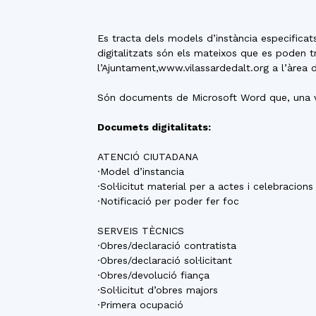
Es tracta dels models d’instància especificat
digitalitzats són els mateixos que es poden t
l’Ajuntament,www.vilassardedalt.org a l’àrea de 
Són documents de Microsoft Word que, una ve
Documets digitalitats:
ATENCIÓ CIUTADANA
·Model d’instancia
·Sol·licitut material per a actes i celebracions
·Notificació per poder fer foc
SERVEIS TÈCNICS
·Obres/declaració contratista
·Obres/declaració sol·licitant
·Obres/devolució fiança
·Sol·licitut d’obres majors
·Primera ocupació