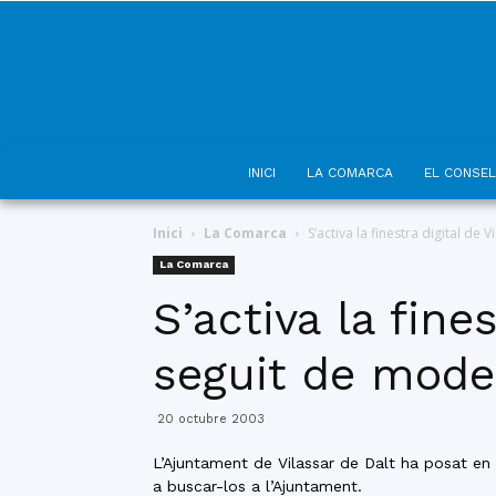
INICI
LA COMARCA
EL CONSEL
Inici
La Comarca
S’activa la finestra digital de 
La Comarca
S’activa la fine
seguit de model
20 octubre 2003
L’Ajuntament de Vilassar de Dalt ha posat en f
a buscar-los a l’Ajuntament.