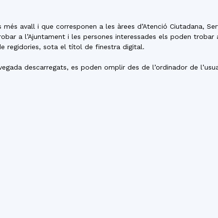
del
s més avall i que corresponen a les àrees d’Atenció Ciutadana, Serv
robar a l’Ajuntament i les persones interessades els poden trobar
regidories, sota el títol de finestra digital.
gada descarregats, es poden omplir des de l’ordinador de l’usua
Maresme