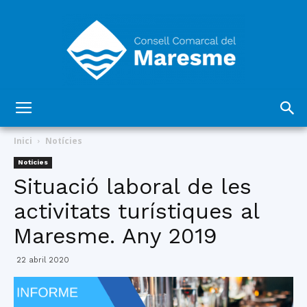
Consell
Inici
Notícies
Notícies
Situació laboral de les
Comarcal
activitats turístiques al
Maresme. Any 2019
del
22 abril 2020
Maresme