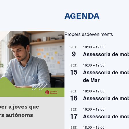
AGENDA
Propers esdeveniments
18:00
–
19:00
SET.
9
Assessoria de mobi
16:30
–
19:30
SET.
15
Assessoria de mobi
de Mar
18:00
–
19:00
SET.
16
Assessoria de mobi
per a joves que
16:00
–
19:00
SET.
17
ors autònoms
Assessoria de mobi
18:00
–
19:00
SET.