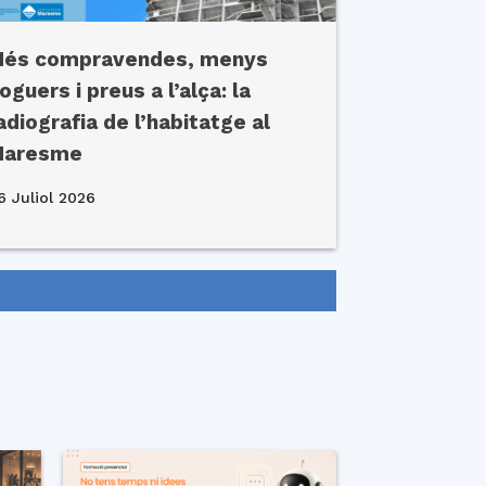
és compravendes, menys
loguers i preus a l’alça: la
adiografia de l’habitatge al
Maresme
6 Juliol 2026