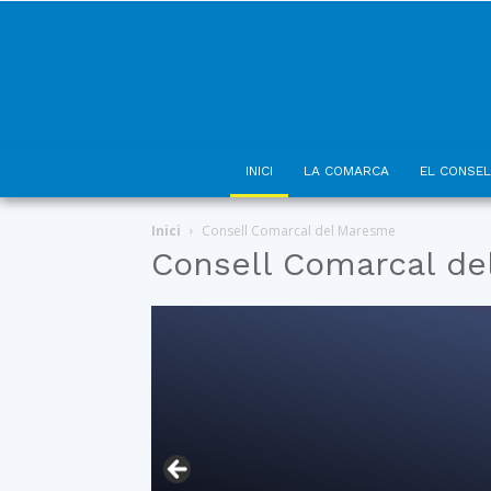
INICI
LA COMARCA
EL CONSEL
Inici
Consell Comarcal del Maresme
Consell Comarcal d