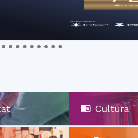
del
Maresme
0
1
2
3
4