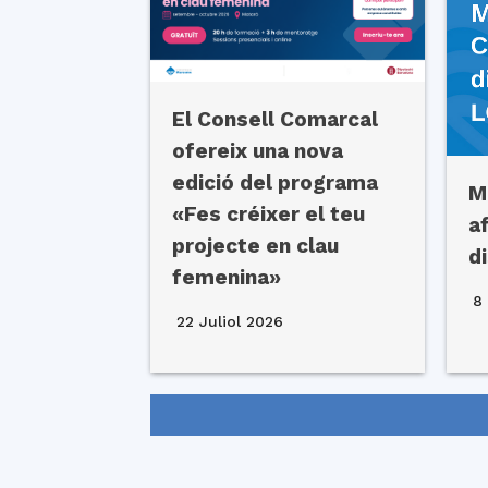
El Consell Comarcal
ofereix una nova
edició del programa
M
«Fes créixer el teu
a
projecte en clau
d
femenina»
8 
22 Juliol 2026