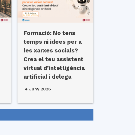
Formació: No tens
temps ni idees per a
les xarxes socials?
Crea el teu assistent
virtual d’intel·ligència
artificial i delega
4 Juny 2026