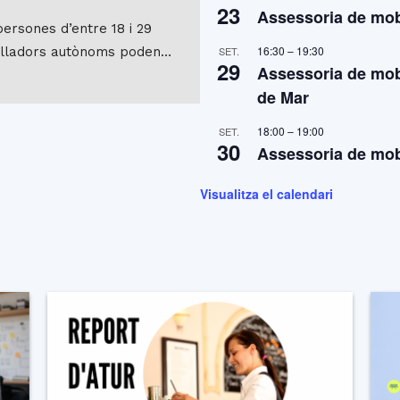
23
Assessoria de mobi
persones d’entre 18 i 29
16:30
–
19:30
balladors autònoms poden…
SET.
29
Assessoria de mobi
de Mar
18:00
–
19:00
SET.
30
Assessoria de mobi
Visualitza el calendari