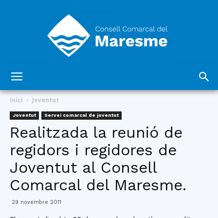
Consell
Inici
Joventut
Joventut
Servei comarcal de joventut
Realitzada la reunió de
Comarcal
regidors i regidores de
Joventut al Consell
del
Comarcal del Maresme.
29 novembre 2011
Maresme