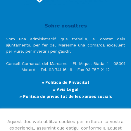
Sobre nosaltres
Som una administració que treballa, al costat dels
ajuntaments, per fer del Maresme una comarca excel·lent
per viure, per invertir i per gaudir.
Consell Comarcal del Maresme - Pl. Miquel Biada, 1 - 08301
Mataró - Tel. 93 741 16 16 - Fax 93 757 21 12
» Política de Privacitat
» Avís Legal
» Política de privacitat de les xarxes socials
Segueix-nos
Aquest lloc web utilitza cookies per millorar la vostra
experiència, assumint que estigui conforme a aquest