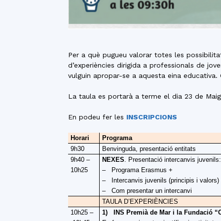
Per a què pugueu valorar totes les possibilit
d’experiències dirigida a professionals de jov
vulguin apropar-se a aquesta eina educativa. 
La taula es portarà a terme el dia 23 de Mai
En podeu fer les
INSCRIPCIONS
Horari
Programa
9h30
Benvinguda, presentació entitats
9h40 –
NEXES
. Presentació intercanvis juvenils:
10h25
–
Programa Erasmus +
–
Intercanvis juvenils (principis i valors)
– Com presentar un intercanvi
TAULA D’EXPERIÈNCIES
10h25
–
1)
INS Premià de Mar i la Fundació 