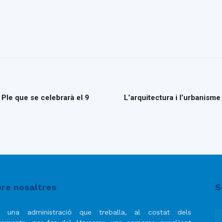
Ple que se celebrarà el 9
L’arquitectura i l’urbanisme
re nosaltres
S
 una administració que treballa, al costat dels