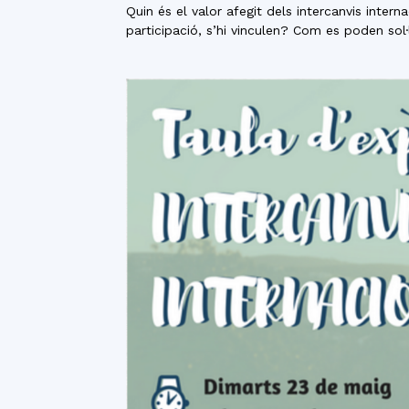
Quin és el valor afegit dels intercanvis intern
participació, s’hi vinculen? Com es poden sol