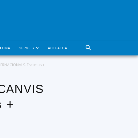
FEINA
SERVEIS
ACTUALITAT
NTERNACIONALS. Erasmus +
CANVIS
 +