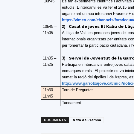
10h45
Es fan experiments científics i activita
estudis. L’intercanvi es va fer el 2015 am
organitzant un nou intercanvi Erasmus+ d
https://vimeo.com/channels/foradequa
Casal de joves El Kaliu de Lliç
10h45 –
2)
11h05
A Lliça de Vall les persones joves del cas
internacionals organitzats per entitats co
per fomentar la participació ciutadana, i l
Servei de Joventut de la Garr
11h05 –
3)
11h25
Participa en intercanvis entre joves catal
comarques rurals.
El projecte es va inicia
sumat la regió del ripollès i de Aspres, e
http://www.garrotxajove.cat/inici/notic
11h30 –
Torn de Preguntes
11h45
Tancament
DOCUMENTS
Nota de Premsa