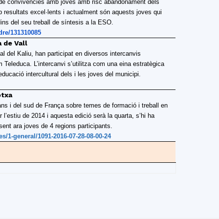
ts de convivències amb joves amb risc abandonament dels
b resultats excel·lents i actualment són aquests joves qui
ins del seu treball de síntesis a la ESO.
dre/131310085
a de Vall
al del Kaliu, han participat en diversos intercanvis
m Teleduca. L’intercanvi s’utilitza com una eina estratègica
’educació intercultural dels i les joves del municipi.
otxa
ans i del sud de França sobre temes de formació i treball en
r l’estiu de 2014 i aquesta edició serà la quarta, s’hi ha
ssent ara joves de 4 regions participants.
ies/1-general/1091-2016-07-28-08-00-24