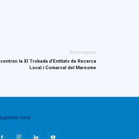
Article següent
 centren la XI Trobada d’Entitats de Recerca
Local i Comarcal del Maresme
egueix-nos