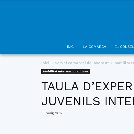
INICI
LA COMARCA
EL CONSEL
Inici
Servei comarcal de joventut
Mobilitat 
Mobilitat Internacional Jove
TAULA D’EXPER
JUVENILS INTE
5 maig 2017