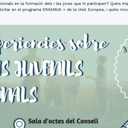
del
acionals en la formació dels i les joves que hi participen? Quins im
·licitar en el programa ERASMUS + de la Unió Europea, i quins mod
Maresme