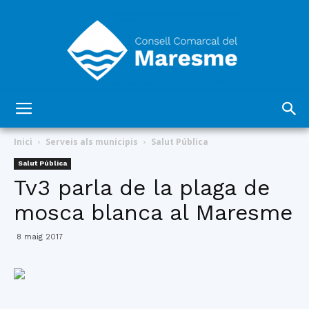
Consell
Inici
Serveis als municipis
Salut Pública
Salut Pública
Tv3 parla de la plaga de
Comarcal
mosca blanca al Maresme
8 maig 2017
del
Maresme