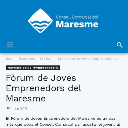
Consell
Inici
Economia i Treball
Maresme servei d'emprenedoria
Maresme servei d'emprenedoria
Fòrum de Joves
Comarcal
Emprenedors del
Maresme
del
10 maig 2017
El Fòrum de Joves Emprenedors del Maresme és un pas
més que dóna el Consell Comarcal per acostar el jovent al
Maresme