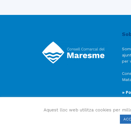
Sob
Som
ajun
per v
Cons
Mata
» Po
» Av
» Po
Aquest lloc web utilitza cookies per mill
AC
Consell Comarcal del Maresme 2023 Copyright © Tots e