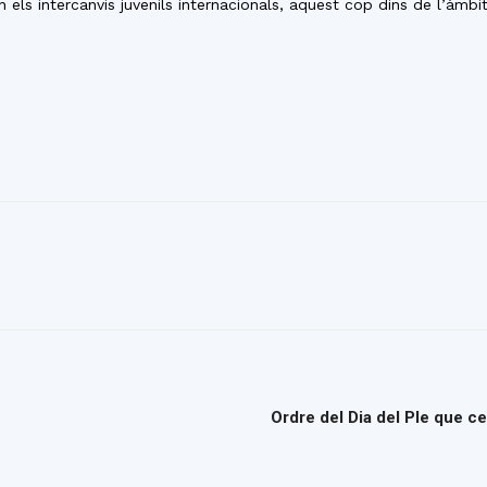
els intercanvis juvenils internacionals, aquest cop dins de l’àmbit
del
Maresme
Ordre del Dia del Ple que c