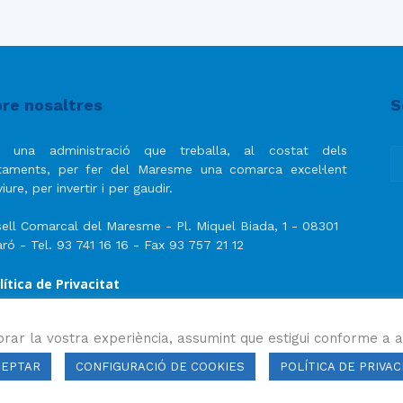
re nosaltres
S
 una administració que treballa, al costat dels
taments, per fer del Maresme una comarca excel·lent
iure, per invertir i per gaudir.
ell Comarcal del Maresme - Pl. Miquel Biada, 1 - 08301
ró - Tel. 93 741 16 16 - Fax 93 757 21 12
lítica de Privacitat
ís Legal
lítica de privacitat de les xarxes socials
orar la vostra experiència, assumint que estigui conforme a a
CEPTAR
CONFIGURACIÓ DE COOKIES
POLÍTICA DE PRIVAC
ls drets reservats