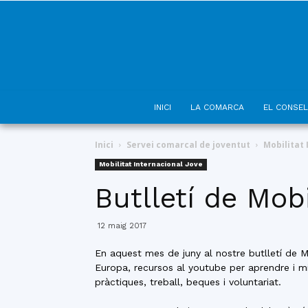
INICI
LA COMARCA
EL CONSEL
Inici
Servei comarcal de joventut
Mobilitat 
Mobilitat Internacional Jove
Butlletí de Mob
12 maig 2017
En aquest mes de juny al nostre butlletí de M
Europa, recursos al youtube per aprendre i mi
pràctiques, treball, beques i voluntariat.