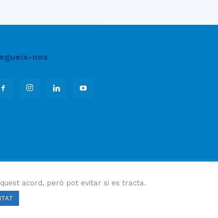
egueix-nos
quest acord, però pot evitar si es tracta.
ITAT