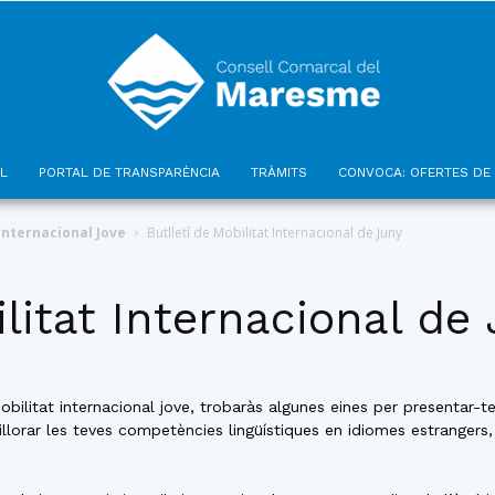
L
PORTAL DE TRANSPARÈNCIA
TRÀMITS
CONVOCA: OFERTES DE 
Consell
Internacional Jove
Butlletí de Mobilitat Internacional de Juny
ilitat Internacional de
Comarcal
obilitat internacional jove, trobaràs algunes eines per presentar-t
llorar les teves competències lingüístiques en idiomes estrangers