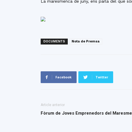
La maresmenca de juny, ens parla del què són 
DOCUMENTS
Nota de Premsa
Facebook
Twitter
Article anterior
Fòrum de Joves Emprenedors del Maresme