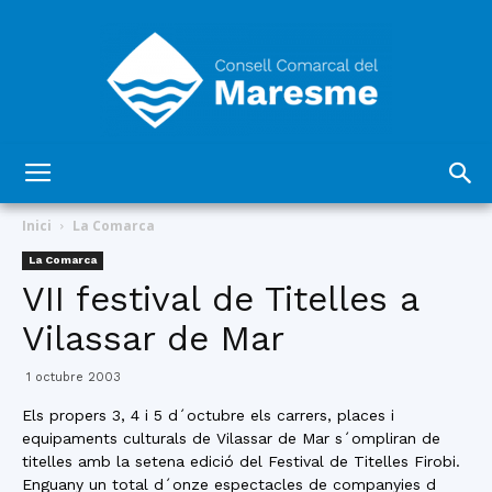
Consell
Inici
La Comarca
La Comarca
VII festival de Titelles a
Comarcal
Vilassar de Mar
1 octubre 2003
del
Els propers 3, 4 i 5 d´octubre els carrers, places i
equipaments culturals de Vilassar de Mar s´ompliran de
titelles amb la setena edició del Festival de Titelles Firobi.
Enguany un total d´onze espectacles de companyies d
Maresme