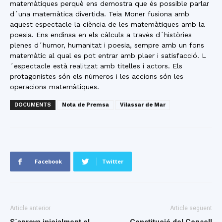
matemàtiques perquè ens demostra que és possible parlar
d´una matemàtica divertida. Teia Moner fusiona amb
aquest espectacle la ciència de les matemàtiques amb la
poesia. Ens endinsa en els càlculs a través d´històries
plenes d´humor, humanitat i poesia, sempre amb un fons
matemàtic al qual es pot entrar amb plaer i satisfacció. L
´espectacle està realitzat amb titelles i actors. Els
protagonistes són els números i les accions són les
operacions matemàtiques.
DOCUMENTS
Nota de Premsa
Vilassar de Mar
Facebook
Twitter
Article anterior
Article següent