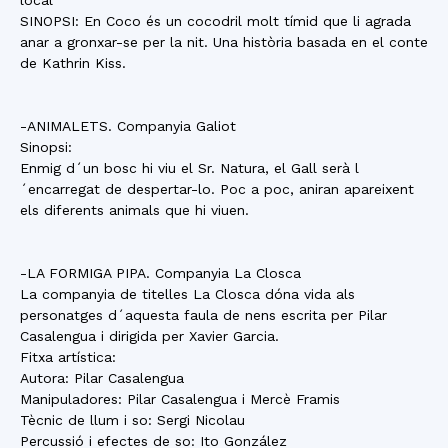
local
SINOPSI: En Coco és un cocodril molt tímid que li agrada
anar a gronxar-se per la nit. Una història basada en el conte
de Kathrin Kiss.
-ANIMALETS. Companyia Galiot
Sinopsi:
Enmig d´un bosc hi viu el Sr. Natura, el Gall serà l
´encarregat de despertar-lo. Poc a poc, aniran apareixent
els diferents animals que hi viuen.
-LA FORMIGA PIPA. Companyia La Closca
La companyia de titelles La Closca dóna vida als
personatges d´aquesta faula de nens escrita per Pilar
Casalengua i dirigida per Xavier Garcia.
Fitxa artística:
Autora: Pilar Casalengua
Manipuladores: Pilar Casalengua i Mercè Framis
Tècnic de llum i so: Sergi Nicolau
Percussió i efectes de so: Ito González