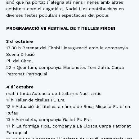
sinó que ha portat l´alegria als nens i nenes amb altres
activitats com el cagatió al Nadal i les contribucions en
diverses festes populars i espectacles del poble.
PROGRAMACIÓ VII FESTIVAL DE TITELLES FIROBI
3 d´octubre
17.30 h Berenar del Firobi i inauguració amb la companyia
Scena Difusió
Pl. del Círcol
22 h Quantum, companyia Marionetes Toni Zafra. Carpa
Patronat Parroquial
4 d´octubre
matí i tarda Actuació de titellaires Nucli antic
11 h Taller de titelles Pl. Era
12 h Actuació de titelles a càrrec de Rosa Miquela Pl. d´en
Rufau
13 h Animalets, companyia Galiot Pl. Era
17 h La formiga Pipa, companyia La Closca Carpa Patronat
Parroquial