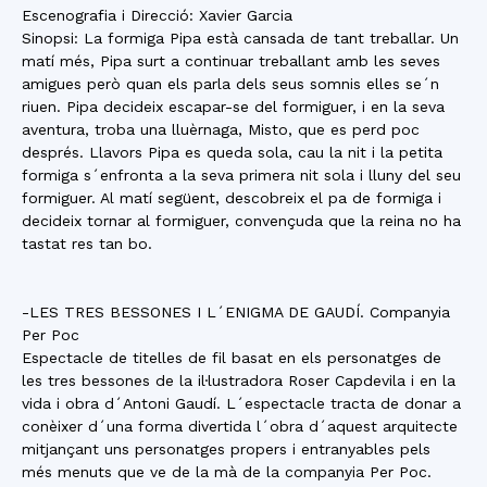
Escenografia i Direcció: Xavier Garcia
Sinopsi: La formiga Pipa està cansada de tant treballar. Un
matí més, Pipa surt a continuar treballant amb les seves
amigues però quan els parla dels seus somnis elles se´n
riuen. Pipa decideix escapar-se del formiguer, i en la seva
aventura, troba una lluèrnaga, Misto, que es perd poc
després. Llavors Pipa es queda sola, cau la nit i la petita
formiga s´enfronta a la seva primera nit sola i lluny del seu
formiguer. Al matí següent, descobreix el pa de formiga i
decideix tornar al formiguer, convençuda que la reina no ha
tastat res tan bo.
-LES TRES BESSONES I L´ENIGMA DE GAUDÍ. Companyia
Per Poc
Espectacle de titelles de fil basat en els personatges de
les tres bessones de la il·lustradora Roser Capdevila i en la
vida i obra d´Antoni Gaudí. L´espectacle tracta de donar a
conèixer d´una forma divertida l´obra d´aquest arquitecte
mitjançant uns personatges propers i entranyables pels
més menuts que ve de la mà de la companyia Per Poc.