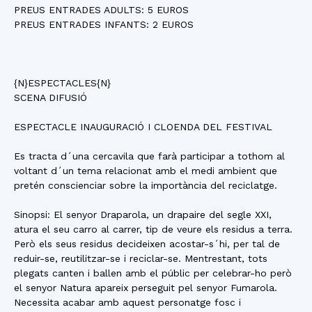
PREUS ENTRADES ADULTS: 5 EUROS
PREUS ENTRADES INFANTS: 2 EUROS
{N}ESPECTACLES{N}
SCENA DIFUSIÓ
ESPECTACLE INAUGURACIÓ I CLOENDA DEL FESTIVAL
Es tracta d´una cercavila que farà participar a tothom al
voltant d´un tema relacionat amb el medi ambient que
pretén conscienciar sobre la importància del reciclatge.
Sinopsi: El senyor Draparola, un drapaire del segle XXI,
atura el seu carro al carrer, tip de veure els residus a terra.
Però els seus residus decideixen acostar-s´hi, per tal de
reduir-se, reutilitzar-se i reciclar-se. Mentrestant, tots
plegats canten i ballen amb el públic per celebrar-ho però
el senyor Natura apareix perseguit pel senyor Fumarola.
Necessita acabar amb aquest personatge fosc i