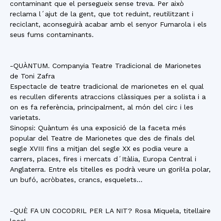
contaminant que el persegueix sense treva. Per això
reclama l´ajut de la gent, que tot reduint, reutilitzant i
reciclant, aconseguirà acabar amb el senyor Fumarola i els
seus fums contaminants.
-QUÀNTUM. Companyia Teatre Tradicional de Marionetes
de Toni Zafra
Espectacle de teatre tradicional de marionetes en el qual
es recullen diferents atraccions clàssiques per a solista i a
on es fa referència, principalment, al món del circ i les
varietats.
Sinopsi: Quàntum és una exposició de la faceta més
popular del Teatre de Marionetes que des de finals del
segle XVIII fins a mitjan del segle XX es podia veure a
carrers, places, fires i mercats d´Itàlia, Europa Central i
Anglaterra. Entre els titelles es podrà veure un goril·la polar,
un bufó, acròbates, crancs, esquelets…
-QUÈ FA UN COCODRIL PER LA NIT? Rosa Miquela, titellaire