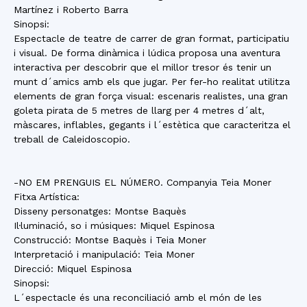
Martínez i Roberto Barra
Sinopsi:
Espectacle de teatre de carrer de gran format, participatiu
i visual. De forma dinàmica i lúdica proposa una aventura
interactiva per descobrir que el millor tresor és tenir un
munt d´amics amb els que jugar. Per fer-ho realitat utilitza
elements de gran força visual: escenaris realistes, una gran
goleta pirata de 5 metres de llarg per 4 metres d´alt,
màscares, inflables, gegants i l´estètica que caracteritza el
treball de Caleidoscopio.
-NO EM PRENGUIS EL NÚMERO. Companyia Teia Moner
Fitxa Artística:
Disseny personatges: Montse Baquès
Il·luminació, so i músiques: Miquel Espinosa
Construcció: Montse Baquès i Teia Moner
Interpretació i manipulació: Teia Moner
Direcció: Miquel Espinosa
Sinopsi:
L´espectacle és una reconciliació amb el món de les