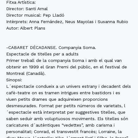
Fitxa Artística:
Director: Santi Arnal
Director musical: Pep Lladó
Intèrprets: Anna Fernández, Neus Mayolas i Susanna Rubio
Autor: Albert Plans
-CABARET DÉCADANSE. Companyia Soma.
Espectacle de titelles per a adults
Primer treball de la companyia Soma i amb el qual van
obtenir en 1999 el Gran Premi del públic, en el festival de
Montreal (Canadà).
Sinopsi:
L´espectacle condueix a un univers estrany i decadent dels
cafè-teatre on es tramen intrigues entre bastidors i es
viuen petits drames que adquireixen proporcions
desmesurades. Format per petits números de varietats, l
´espectacle està interpretat per suggestives titelles, que
saben seduir amb voluptuosos moviments. Els titelles són
caricatures d´autèntiques “vedettes”, amb carisma i
personalitat; Conrad, el transvestit francès; Lorraine, la