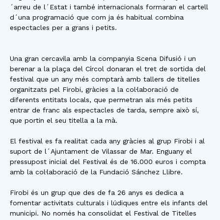
´arreu de l´Estat i també internacionals formaran el cartell
d´una programació que com ja és habitual combina
espectacles per a grans i petits.
Una gran cercavila amb la companyia Scena Difusió i un
berenar a la plaça del Círcol donaran el tret de sortida del
festival que un any més comptarà amb tallers de titelles
organitzats pel Firobi, gràcies a la col·laboració de
diferents entitats locals, que permetran als més petits
entrar de franc als espectacles de tarda, sempre això sí,
que portin el seu titella a la mà.
El festival es fa realitat cada any gràcies al grup Firobi i al
suport de l´Ajuntament de Vilassar de Mar. Enguany el
pressupost inicial del Festival és de 16.000 euros i compta
amb la col·laboració de la Fundació Sánchez Llibre.
Firobi és un grup que des de fa 26 anys es dedica a
fomentar activitats culturals i lúdiques entre els infants del
municipi. No només ha consolidat el Festival de Titelles