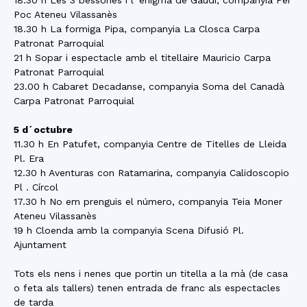
18.30 h Les 3 bessones i l´enigma de Gaudí, companyia Per
Poc Ateneu Vilassanès
18.30 h La formiga Pipa, companyia La Closca Carpa
Patronat Parroquial
21 h Sopar i espectacle amb el titellaire Mauricio Carpa
Patronat Parroquial
23.00 h Cabaret Decadanse, companyia Soma del Canadà
Carpa Patronat Parroquial
5 d´octubre
11.30 h En Patufet, companyia Centre de Titelles de Lleida
Pl. Era
12.30 h Aventuras con Ratamarina, companyia Calidoscopio
Pl . Círcol
17.30 h No em prenguis el número, companyia Teia Moner
Ateneu Vilassanès
19 h Cloenda amb la companyia Scena Difusió Pl.
Ajuntament
Tots els nens i nenes que portin un titella a la mà (de casa
o feta als tallers) tenen entrada de franc als espectacles
de tarda