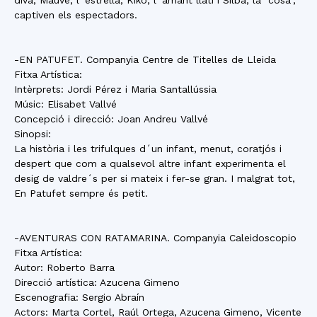
diva; Mauve, l´estrella; Kiko, l´amant llatí i Silba, la “cosa”,
captiven els espectadors.
-EN PATUFET. Companyia Centre de Titelles de Lleida
Fitxa Artística:
Intèrprets: Jordi Pérez i Maria Santallússia
Músic: Elisabet Vallvé
Concepció i direcció: Joan Andreu Vallvé
Sinopsi:
La història i les trifulques d´un infant, menut, coratjós i
despert que com a qualsevol altre infant experimenta el
desig de valdre´s per si mateix i fer-se gran. I malgrat tot,
En Patufet sempre és petit.
-AVENTURAS CON RATAMARINA. Companyia Caleidoscopio
Fitxa Artística:
Autor: Roberto Barra
Direcció artística: Azucena Gimeno
Escenografia: Sergio Abraín
Actors: Marta Cortel, Raúl Ortega, Azucena Gimeno, Vicente