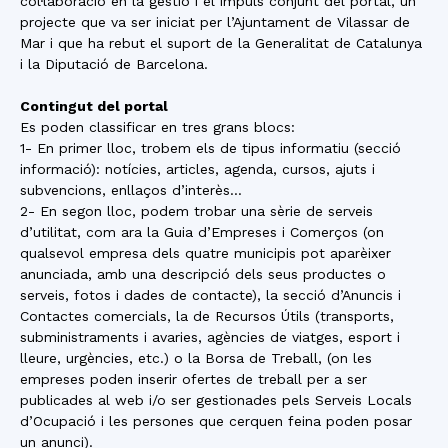
col·laboració en la gestió i el impuls conjunt del portal, un
projecte que va ser iniciat per l’Ajuntament de Vilassar de
Mar i que ha rebut el suport de la Generalitat de Catalunya
i la Diputació de Barcelona.
Contingut del portal
Es poden classificar en tres grans blocs:
1- En primer lloc, trobem els de tipus informatiu (secció
informació): notícies, articles, agenda, cursos, ajuts i
subvencions, enllaços d’interès…
2- En segon lloc, podem trobar una sèrie de serveis
d’utilitat, com ara la Guia d’Empreses i Comerços (on
qualsevol empresa dels quatre municipis pot aparèixer
anunciada, amb una descripció dels seus productes o
serveis, fotos i dades de contacte), la secció d’Anuncis i
Contactes comercials, la de Recursos Útils (transports,
subministraments i avaries, agències de viatges, esport i
lleure, urgències, etc.) o la Borsa de Treball, (on les
empreses poden inserir ofertes de treball per a ser
publicades al web i/o ser gestionades pels Serveis Locals
d’Ocupació i les persones que cerquen feina poden posar
un anunci).