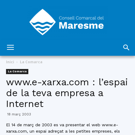
Consell
Inici
La Comarca
La Comarca
www.e-xarxa.com : l’espai
Comarcal
de la teva empresa a
Internet
del
18 març 2003
El 14 de març de 2003 es va presentar el web www.e-
xarxa.com, un espai adreçat a les petites empreses, els
Maresme