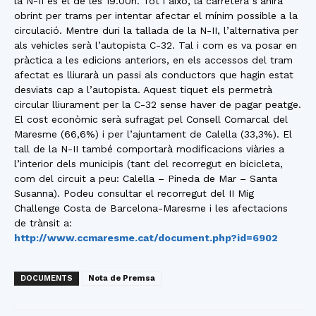
la N-II és el de les 19.00h. Tot i això, la carretera s’anirà
obrint per trams per intentar afectar el mínim possible a la
circulació. Mentre duri la tallada de la N-II, l’alternativa per
als vehicles serà l’autopista C-32. Tal i com es va posar en
pràctica a les edicions anteriors, en els accessos del tram
afectat es lliurarà un passi als conductors que hagin estat
desviats cap a l’autopista. Aquest tiquet els permetrà
circular lliurament per la C-32 sense haver de pagar peatge.
El cost econòmic serà sufragat pel Consell Comarcal del
Maresme (66,6%) i per l’ajuntament de Calella (33,3%). El
tall de la N-II també comportarà modificacions viàries a
l’interior dels municipis (tant del recorregut en bicicleta,
com del circuit a peu: Calella – Pineda de Mar – Santa
Susanna). Podeu consultar el recorregut del II Mig
Challenge Costa de Barcelona-Maresme i les afectacions
de trànsit a:
http://www.ccmaresme.cat/document.php?id=6902
DOCUMENTS
Nota de Premsa