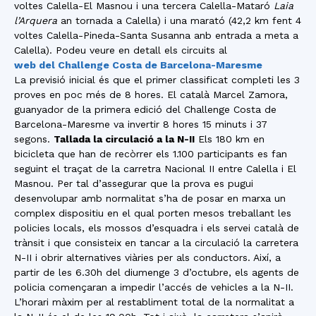
voltes Calella-El Masnou i una tercera Calella-Mataró
Laia
l’Arquera
an tornada a Calella) i una marató (42,2 km fent 4
voltes Calella-Pineda-Santa Susanna anb entrada a meta a
Calella). Podeu veure en detall els circuits al
web del Challenge Costa de Barcelona-Maresme
La previsió inicial és que el primer classificat completi les 3
proves en poc més de 8 hores. El català Marcel Zamora,
guanyador de la primera edició del Challenge Costa de
Barcelona-Maresme va invertir 8 hores 15 minuts i 37
segons.
Tallada la circulació a la N-II
Els 180 km en
bicicleta que han de recòrrer els 1.100 participants es fan
seguint el traçat de la carretra Nacional II entre Calella i El
Masnou. Per tal d’assegurar que la prova es pugui
desenvolupar amb normalitat s’ha de posar en marxa un
complex dispositiu en el qual porten mesos treballant les
policies locals, els mossos d’esquadra i els servei català de
trànsit i que consisteix en tancar a la circulació la carretera
N-II i obrir alternatives viàries per als conductors. Així, a
partir de les 6.30h del diumenge 3 d’octubre, els agents de
policia començaran a impedir l’accés de vehicles a la N-II.
L’horari màxim per al restabliment total de la normalitat a