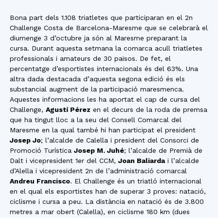
Bona part dels 1.108 triatletes que participaran en el 2n
Challenge Costa de Barcelona-Maresme que se celebrarà el
diumenge 3 d’octubre ja són al Maresme preparant la
cursa. Durant aquesta setmana la comarca acull triatletes
professionals i amateurs de 30 països. De fet, el
percentatge d’esportistes internacionals és del 63%. Una
altra dada destacada d’aquesta segona edició és els
substancial augment de la participació maresmenca.
Aquestes informacions les ha aportat el cap de cursa del
Challenge,
Agustí Pérez
en el decurs de la roda de premsa
que ha tingut lloc a la seu del Consell Comarcal del
Maresme en la qual també hi han participat el president
Josep Jo
; l’alcalde de Calella i president del Consorci de
Promoció Turística
Josep M. Juhé
; l’alcalde de Premià de
Dalt i vicepresident 1er del CCM,
Joan Baliarda
i l’alcalde
d’Alella i vicepresident 2n de l’administració comarcal
Andreu Francisco
. El Challenge és un triatló internacional
en el qual els esportistes han de superar 3 proves: natació,
ciclisme i cursa a peu. La distància en natació és de 3.800
metres a mar obert (Calella), en ciclisme 180 km (dues