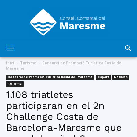
Consell
Inici
Turisme
Consorci de Promoció Turística Costa del
Maresme
Consorci de Promoció Turística Costa del Maresme
Esport
Notícies
Comarcal
Turisme
1.108 triatletes
participaran en el 2n
del
Challenge Costa de
Barcelona-Maresme que
Maresme