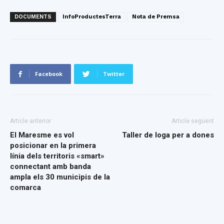
DOCUMENTS
InfoProductesTerra
Nota de Premsa
Facebook
Twitter
Article anterior
Article següent
El Maresme es vol
Taller de Ioga per a dones
posicionar en la primera
línia dels territoris «smart»
connectant amb banda
ampla els 30 municipis de la
comarca