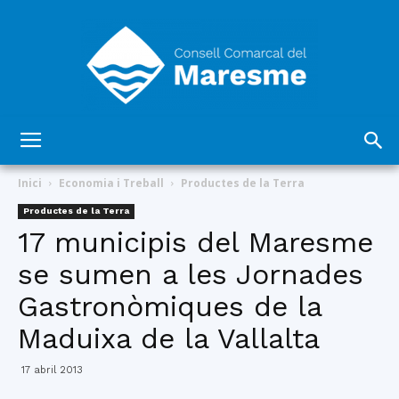
Consell
Inici
Economia i Treball
Productes de la Terra
Productes de la Terra
17 municipis del Maresme
Comarcal
se sumen a les Jornades
Gastronòmiques de la
del
Maduixa de la Vallalta
17 abril 2013
Maresme