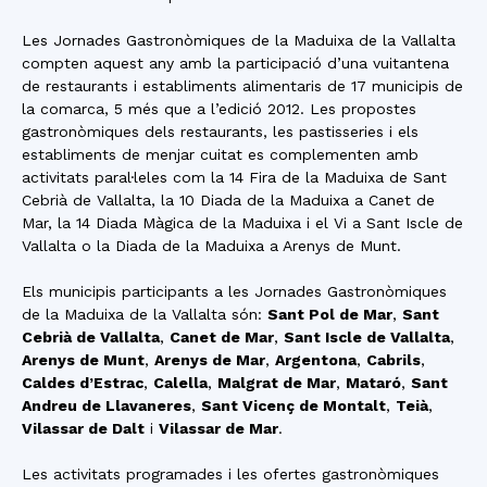
Les Jornades Gastronòmiques de la Maduixa de la Vallalta
compten aquest any amb la participació d’una vuitantena
de restaurants i establiments alimentaris de 17 municipis de
la comarca, 5 més que a l’edició 2012. Les propostes
gastronòmiques dels restaurants, les pastisseries i els
establiments de menjar cuitat es complementen amb
activitats paral·leles com la 14 Fira de la Maduixa de Sant
Cebrià de Vallalta, la 10 Diada de la Maduixa a Canet de
Mar, la 14 Diada Màgica de la Maduixa i el Vi a Sant Iscle de
Vallalta o la Diada de la Maduixa a Arenys de Munt.
Els municipis participants a les Jornades Gastronòmiques
de la Maduixa de la Vallalta són:
Sant Pol de Mar
,
Sant
Cebrià de Vallalta
,
Canet de Mar
,
Sant Iscle de Vallalta
,
Arenys de Munt
,
Arenys de Mar
,
Argentona
,
Cabrils
,
Caldes d’Estrac
,
Calella
,
Malgrat de Mar
,
Mataró
,
Sant
Andreu de Llavaneres
,
Sant Vicenç de Montalt
,
Teià
,
Vilassar de Dalt
i
Vilassar de Mar
.
Les activitats programades i les ofertes gastronòmiques