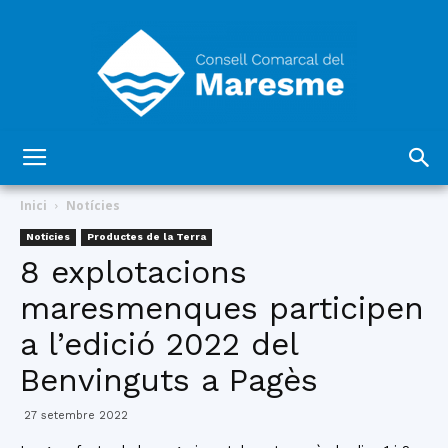
Consell
Inici
Notícies
Notícies
Productes de la Terra
8 explotacions
Comarcal
maresmenques participen
a l’edició 2022 del
del
Benvinguts a Pagès
27 setembre 2022
Maresme