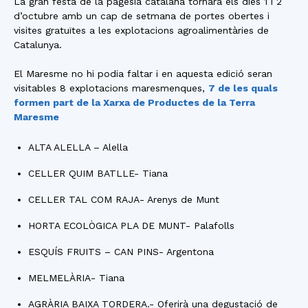
La gran festa de la pagesia catalana tornarà els dies 1 i 2
d’octubre amb un cap de setmana de portes obertes i
visites gratuïtes a les explotacions agroalimentàries de
Catalunya.
El Maresme no hi podia faltar i en aquesta edició seran
visitables 8 explotacions maresmenques,
7 de les quals
formen part de la Xarxa de Productes de la Terra
Maresme
ALTA ALELLA – Alella
CELLER QUIM BATLLE- Tiana
CELLER TAL COM RAJA- Arenys de Munt
HORTA ECOLÒGICA PLA DE MUNT- Palafolls
ESQUÍS FRUITS – CAN PINS- Argentona
MELMELÀRIA- Tiana
AGRÀRIA BAIXA TORDERA.- Oferirà una degustació de