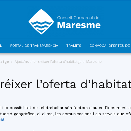
L
PORTAL DE TRANSPARÈNCIA
TRÀMITS
CONVOCA: OFERTES DE 
Consell
tatge
Ajuda’ns a fer créixer l’oferta d’habitatge al Maresme
créixer l’oferta d’habi
Comarcal
l i la possibilitat de teletreballar són factors clau en l’incremen
uació geogràfica, el clima, les comunicacions i els serveis que of
ió
.