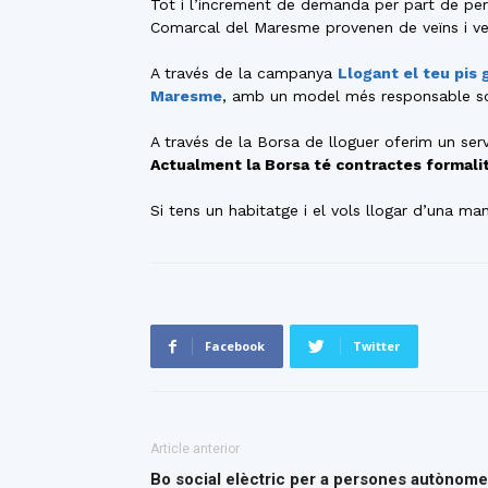
Tot i l’increment de demanda per part de pers
Comarcal del Maresme provenen de veïns i veï
A través de la campanya
Llogant el teu pis
Maresme
, amb un model més responsable soc
A través de la Borsa de lloguer oferim un serv
Actualment la Borsa té contractes formalit
Si tens un habitatge i el vols llogar d’una m
Facebook
Twitter
Article anterior
Bo social elèctric per a persones autònom