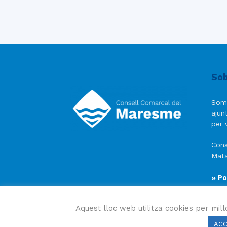
Sob
Som
ajun
per v
Cons
Mata
» Po
» Av
» Po
Aquest lloc web utilitza cookies per mill
AC