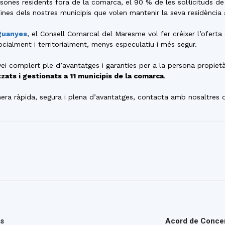
ones residents fora de la comarca, el 90 % de les sol·licituds de 
del
nes dels nostres municipis que volen mantenir la seva residència 
 guanyes
, el Consell Comarcal del Maresme vol fer créixer l’oferta
ialment i territorialment, menys especulatiu i més segur.
ei complert ple d’avantatges i garanties per a la persona propietàri
Maresme
zats i gestionats a 11 municipis de la comarca
.
anera ràpida, segura i plena d’avantatges, contacta amb nosaltres 
es
Acord de Concer