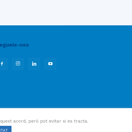
egueix-nos
quest acord, però pot evitar si es tracta.
ITAT