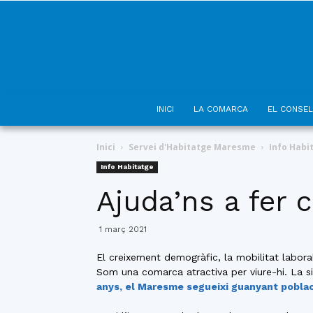
INICI
LA COMARCA
EL CONSEL
Inici
Servei d'Habitatge Maresme
Info Habi
Info Habitatge
Ajuda’ns a fer 
1 març 2021
El creixement demogràfic, la mobilitat labora
Som una comarca atractiva per viure-hi. La sit
anys, el Maresme segueixi guanyant poblac