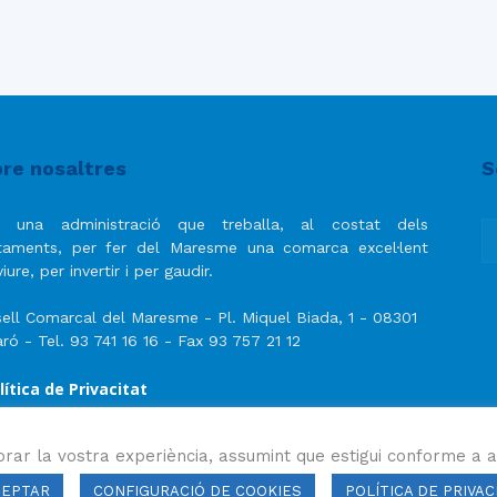
re nosaltres
S
 una administració que treballa, al costat dels
taments, per fer del Maresme una comarca excel·lent
iure, per invertir i per gaudir.
ell Comarcal del Maresme - Pl. Miquel Biada, 1 - 08301
ró - Tel. 93 741 16 16 - Fax 93 757 21 12
lítica de Privacitat
ís Legal
lítica de privacitat de les xarxes socials
orar la vostra experiència, assumint que estigui conforme a a
CEPTAR
CONFIGURACIÓ DE COOKIES
POLÍTICA DE PRIVAC