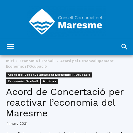
Consell
Inici
Economia i Treball
Acord pel Desenvolupament
Econòmic i l'Ocupació
Acord pel Desenvolupament Econòmic i l'Ocupació
Comarcal
Economia i Treball
Notícies
Acord de Concertació per
reactivar l’economia del
del
Maresme
1 març 2021
Maresme