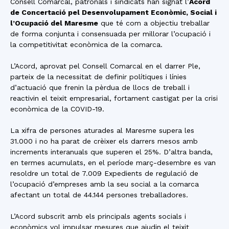
Consell Comarcal, patronals i sindicats han signat l’
Acord
de Concertació pel Desenvolupament Econòmic, Social i
l’Ocupació del Maresme
que té com a objectiu treballar
de forma conjunta i consensuada per millorar l’ocupació i
la competitivitat econòmica de la comarca.
L’Acord, aprovat pel Consell Comarcal en el darrer Ple,
parteix de la necessitat de definir polítiques i línies
d’actuació que frenin la pèrdua de llocs de treball i
reactivin el teixit empresarial, fortament castigat per la crisi
econòmica de la COVID-19.
La xifra de persones aturades al Maresme supera les
31.000 i no ha parat de crèixer els darrers mesos amb
increments interanuals que superen el 25%. D’altra banda,
en termes acumulats, en el període març-desembre es van
resoldre un total de 7.009 Expedients de regulació de
l’ocupació d’empreses amb la seu social a la comarca
afectant un total de 44.144 persones treballadores.
L’Acord subscrit amb els principals agents socials i
econòmics vol impulsar mesures que ajudin el teixit