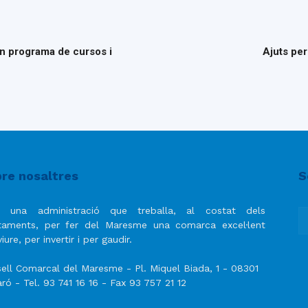
un programa de cursos i
Ajuts per
re nosaltres
S
 una administració que treballa, al costat dels
taments, per fer del Maresme una comarca excel·lent
iure, per invertir i per gaudir.
ell Comarcal del Maresme - Pl. Miquel Biada, 1 - 08301
ró - Tel. 93 741 16 16 - Fax 93 757 21 12