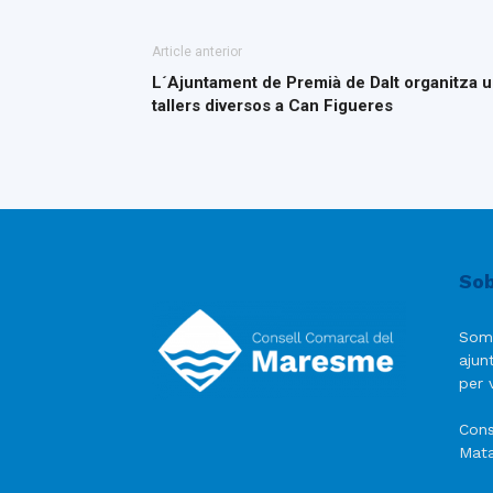
Article anterior
L´Ajuntament de Premià de Dalt organitza 
tallers diversos a Can Figueres
Sob
Som
ajun
per v
Cons
Mata