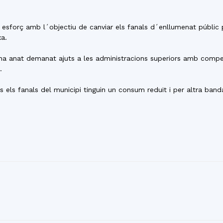
del
n esforç amb l´objectiu de canviar els fanals d´enllumenat públic 
xa.
ha anat demanat ajuts a les administracions superiors amb competèn
.
Maresme
 els fanals del municipi tinguin un consum reduït i per altra ban