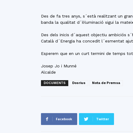
Des de fa tres anys, s´està realitzant un gra
banda la qualitat d´il·luminació sigui la matei
Des dels inicis d´aquest objectiu ambiciós s´
Català d´Energia ha concedit l´esmentat ajut
Esperem que en un curt termini de temps tots
Josep Jo i Munné
Alcalde
DOCUMENTS
Dosrius
Nota de Premsa
Facebook
Twitter