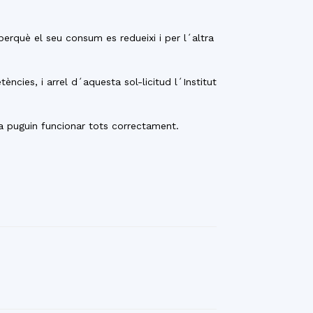
perquè el seu consum es redueixi i per l´altra
cies, i arrel d´aquesta sol-licitud l´Institut
da puguin funcionar tots correctament.