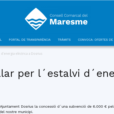
L
PORTAL DE TRANSPARÈNCIA
TRÀMITS
CONVOCA: OFERTES DE 
Consell
vi d´energia elèctrica a Dosrius
lar per l´estalvi d´ene
Comarcal
´Ajuntament Dosrius la concessió d´una subvenció de 6.000 € pels 
del nostre municipi.