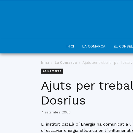
INICI
LA COMARCA
EL CONSEL
Inici
La Comarca
Ajuts per treballar per l´estal
La Comarca
Ajuts per trebal
Dosrius
1 setembre 2003
L´institut Català d´Energia ha comunicat a l
d´estalviar energia elèctrica en l´enllumenat 