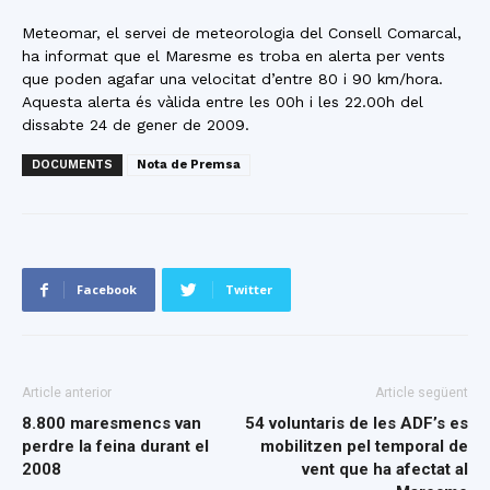
Meteomar, el servei de meteorologia del Consell Comarcal,
ha informat que el Maresme es troba en alerta per vents
que poden agafar una velocitat d’entre 80 i 90 km/hora.
Aquesta alerta és vàlida entre les 00h i les 22.00h del
dissabte 24 de gener de 2009.
DOCUMENTS
Nota de Premsa
Facebook
Twitter
Article anterior
Article següent
8.800 maresmencs van
54 voluntaris de les ADF’s es
perdre la feina durant el
mobilitzen pel temporal de
2008
vent que ha afectat al