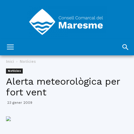
Consell
Inici
Notícies
Notícies
Alerta meteorològica per
Comarcal
fort vent
23 gener 2009
del
Maresme