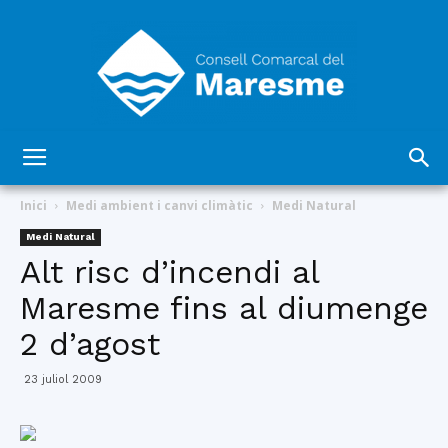
Consell
Inici
Medi ambient i canvi climàtic
Medi Natural
Medi Natural
Alt risc d’incendi al
Comarcal
Maresme fins al diumenge
2 d’agost
del
23 juliol 2009
Maresme