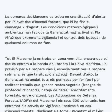
La comarca del Maresme es troba en una situació d’alerta
per l’elevat risc d’incendi forestal que hi ha fins el
diumenge 2 d’agost. Les condicions meteorològiques i
ambientals han fet que la Generalitat hagi activat el Pla
Alfa2 que extrema la vigilància i el control dels boscos i de
qualsevol columna de fum.
Tot El Maresme ja es troba en zona vermella, encara que el
risc és extrem a la banda de Tordera i la Selva Marítima. La
previsió per als propers dies i, especialment per la propera
setmana, és que la situació s’agreugi. Davant d’això, la
Generalitat ha anulat tots els permisos per fer foc i per
realitzar treballs que generin restes vegetals (franges de
protecció d’incendis, neteja de rieres i aprofitaments
forestals, entre d’altres). Les Agrupacions de Defensa
Forestal (ADF’s) del Maresme i els seus 300 voluntaris, han
extremat els serveis de vigilància i activació en cas
d’incendi forestal, duplicant els torns i garantint el màxim