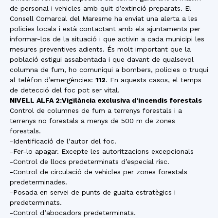
de personal i vehicles amb quit d’extinció preparats. El
Consell Comarcal del Maresme ha enviat una alerta a les
policies locals i està contactant amb els ajuntaments per
informar-los de la situació i que activin a cada municipi les
mesures preventives adients. És molt important que la
població estigui assabentada i que davant de qualsevol
columna de fum, ho comuniqui a bombers, policies o truqui
al telèfon d’emergències:
112
. En aquests casos, el temps
de detecció del foc pot ser vital.
NIVELL ALFA 2:Vigilància exclusiva d’incendis forestals
Control de columnes de fum a terrenys forestals i a
terrenys no forestals a menys de 500 m de zones
forestals.
-Identificació de l’autor del foc.
-Fer-lo apagar. Excepte les autoritzacions excepcionals
-Control de llocs predeterminats d’especial risc.
-Control de circulació de vehicles per zones forestals
predeterminades.
-Posada en servei de punts de guaita estratègics i
predeterminats.
-Control d’abocadors predeterminats.