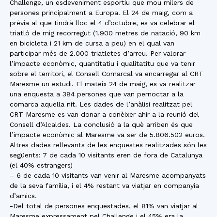
Challenge, un esdeveniment esportiu que mou milers de
persones principalment a Europa. El 24 de maig, com a
prèvia al que tindrà lloc el 4 d’octubre, es va celebrar el
triatló de mig recorregut (1.900 metres de natació, 90 km
en bicicleta i 21 km de cursa a peu) en el qual van
participar més de 2.000 triatletes d’arreu. Per valorar
l’impacte econòmic, quantitatiu i qualitatitu que va tenir
sobre el territori, el Consell Comarcal va encarregar al CRT
Maresme un estudi. El mateix 24 de maig, es va realitzar
una enquesta a 384 persones que van pernoctar a la
comarca aquella nit. Les dades de l’anàlisi realitzat pel
CRT Maresme es van donar a conèixer ahir a la reunió del
Consell d’Alcaldes. La conclusió a la què arriben és que
l’impacte econòmic al Maresme va ser de 5.806.502 euros.
Altres dades rellevants de les enquestes realitzades són les
següents: 7 de cada 10 visitants eren de fora de Catalunya
(el 40% estrangers)
– 6 de cada 10 visitants van venir al Maresme acompanyats
de la seva família, i el 4% restant va viatjar en companyia
d’amics.
-Del total de persones enquestades, el 81% van viatjar al
Maresme expressament pel Challenge i el 45% era la