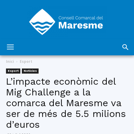
Consell
Inici
Esport
Esport
Notícies
L’impacte econòmic del
Comarcal
Mig Challenge a la
comarca del Maresme va
del
ser de més de 5.5 milions
d’euros
Maresme