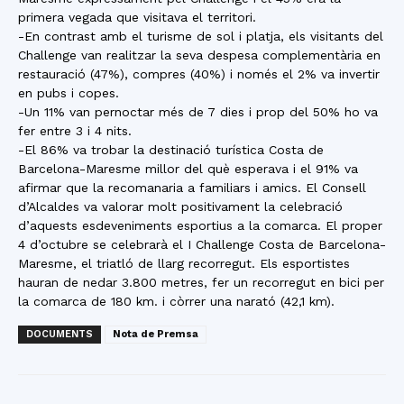
primera vegada que visitava el territori.
-En contrast amb el turisme de sol i platja, els visitants del
Challenge van realitzar la seva despesa complementària en
restauració (47%), compres (40%) i només el 2% va invertir
en pubs i copes.
-Un 11% van pernoctar més de 7 dies i prop del 50% ho va
fer entre 3 i 4 nits.
-El 86% va trobar la destinació turística Costa de
Barcelona-Maresme millor del què esperava i el 91% va
afirmar que la recomanaria a familiars i amics. El Consell
d’Alcaldes va valorar molt positivament la celebració
d’aquests esdeveniments esportius a la comarca. El proper
4 d’octubre se celebrarà el I Challenge Costa de Barcelona-
Maresme, el triatló de llarg recorregut. Els esportistes
hauran de nedar 3.800 metres, fer un recorregut en bici per
la comarca de 180 km. i còrrer una narató (42,1 km).
DOCUMENTS
Nota de Premsa