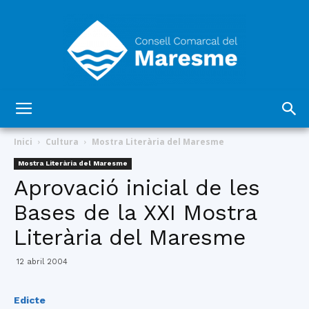
Consell
Inici
Cultura
Mostra Literària del Maresme
Mostra Literària del Maresme
Aprovació inicial de les
Comarcal
Bases de la XXI Mostra
Literària del Maresme
del
12 abril 2004
Edicte
Maresme