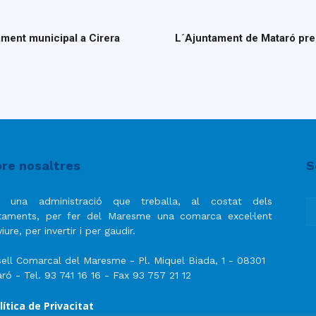
ament municipal a Cirera
L´Ajuntament de Mataró pres
re nosaltres
S
 una administració que treballa, al costat dels
taments, per fer del Maresme una comarca excel·lent
iure, per invertir i per gaudir.
ell Comarcal del Maresme - Pl. Miquel Biada, 1 - 08301
ró - Tel. 93 741 16 16 - Fax 93 757 21 12
lítica de Privacitat