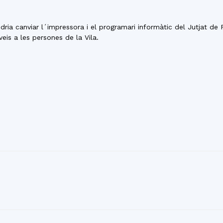
del
a canviar l´impressora i el programari informàtic del Jutjat de Pa
veis a les persones de la Vila.
Maresme