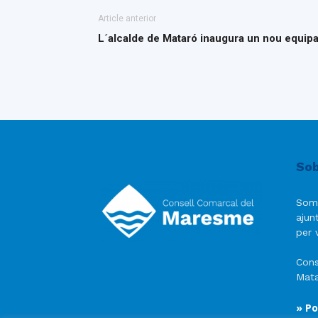
Article anterior
L´alcalde de Mataró inaugura un nou equip
Sob
Som
ajun
per v
Cons
Mata
» Po