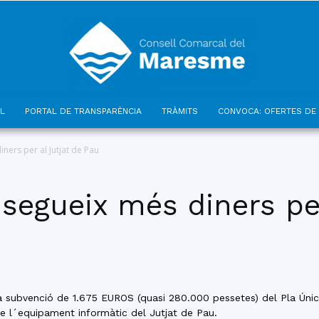
L
PORTAL DE TRANSPARÈNCIA
TRÀMITS
CONVOCA: OFERTES DE 
Consell
ers per al Jutjat de Pau
segueix més diners per
Comarcal
subvenció de 1.675 EUROS (quasi 280.000 pessetes) del Pla Únic
 de l´equipament informàtic del Jutjat de Pau.