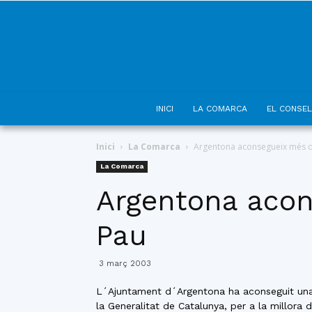
INICI
LA COMARCA
EL CONSEL
Inici
La Comarca
Argentona aconsegueix més din
La Comarca
Argentona acon
Pau
3 març 2003
L´Ajuntament d´Argentona ha aconseguit una 
la Generalitat de Catalunya, per a la millora