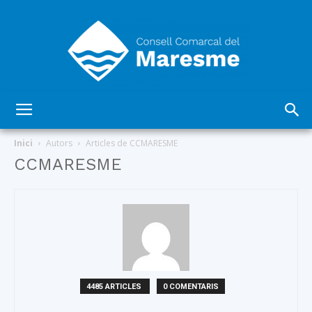
Consell
Inici
Autors
Articles de CCMARESME
CCMARESME
Comarcal
del
4485 ARTICLES
0 COMENTARIS
Maresme