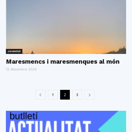
Joventut
Maresmencs i maresmenques al món
12 desembre 2025
1
2
3