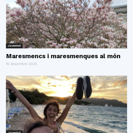
Joventut
Maresmencs i maresmenques al món
16 desembre 2025
Joventut