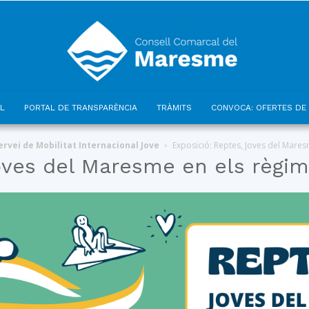
L
PORTAL DE TRANSPARÈNCIA
TRÀMITS
CONVOCA: OFERTES DE 
Consell
ervei de Mobilitat Internacional Jove
Exposició: Reptes, Joves del Mares
oves del Maresme en els règim
Comarcal