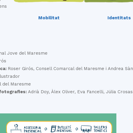
gens
Mobilitat
Identitats
ional Jove del Maresme
rós
ica:
Roser Girós, Consell Comarcal del Maresme i Andrea Sà
·lustrador
al del Maresme
fotografies:
Adrià Doy, Àlex Oliver, Eva Fancelli, Júlia Crosas