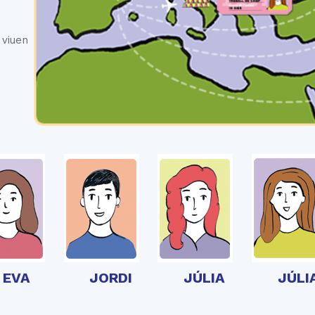
 viuen
EVA
JORDI
JÚLIA
JÚLI