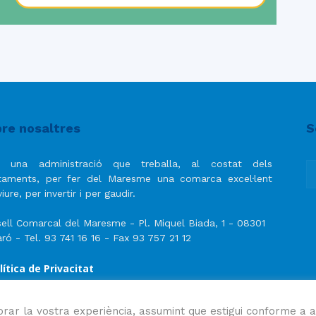
re nosaltres
S
 una administració que treballa, al costat dels
taments, per fer del Maresme una comarca excel·lent
iure, per invertir i per gaudir.
ell Comarcal del Maresme - Pl. Miquel Biada, 1 - 08301
ró - Tel. 93 741 16 16 - Fax 93 757 21 12
lítica de Privacitat
ís Legal
lítica de privacitat de les xarxes socials
orar la vostra experiència, assumint que estigui conforme a a