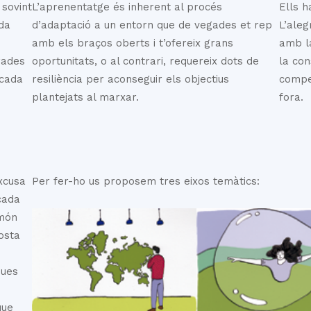
 sovint
L’aprenentatge és inherent al procés
Ells h
da
d’adaptació a un entorn que de vegades et rep
L’aleg
amb els braços oberts i t’ofereix grans
amb la
rades
oportunitats, o al contrari, requereix dots de
la con
rcada
resiliència per aconseguir els objectius
compet
plantejats al marxar.
fora.
excusa
Per fer-ho us proposem tres eixos temàtics:
 cada
 món
osta
ques
que