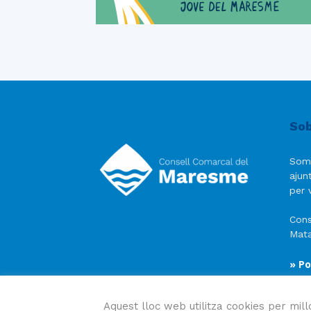
Sob
Som
ajun
per v
Cons
Mata
» Po
» Av
» Po
Aquest lloc web utilitza cookies per mill