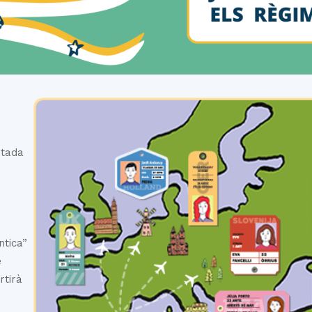
del
Maresme
stada
,
ntica”
e
rtirà