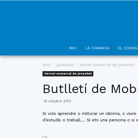
INICI
LA COMARCA
EL CONSEL
Inici
Joventut
Servei comarcal de joventut
Servei comarcal de joventut
Butlletí de Mob
15 octubre 2013
Si vols aprendre o millorar un idioma, o viure
d’estudis o treball,… Si ets una persona o si 