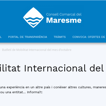
L
PORTAL DE TRANSPARÈNCIA
TRÀMITS
CONVOCA: OFERTES DE 
Consell
Butlletí de Mobilitat Internacional del mes d’octubre
ilitat Internacional de
Comarcal
 una experiència en un altre país i conèixer altres cultures, manere
sou una entitat… Informa’t: