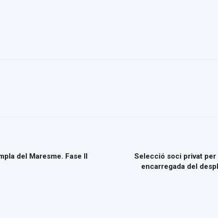
del
Maresme
pla del Maresme. Fase II
Selecció soci privat pe
encarregada del despl