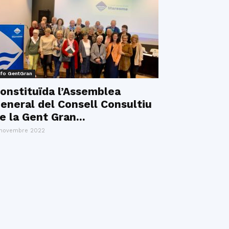
nfo GentGran
onstituïda l’Assemblea
eneral del Consell Consultiu
e la Gent Gran...
 novembre 2022