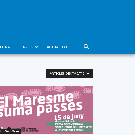
FEINA
SERVEIS
ACTUALITAT
ARTICLES DESTACATS
nfo GentGran