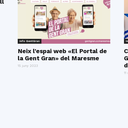
ll
Info GentGran
I
Neix l’espai web «El Portal de
C
la Gent Gran» del Maresme
G
d
15 juny 2023
11
u