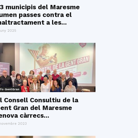
3 municipis del Maresme
umen passes contra el
altractament a les...
juny 2025
nfo GentGran
l Consell Consultiu de la
ent Gran del Maresme
enova càrrecs...
novembre 2023