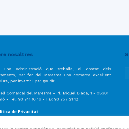
re nosaltres
S
 una administració que treballa, al costat dels
taments, per fer del Maresme una comarca excel·lent
iure, per invertir i per gaudir.
ell Comarcal del Maresme - Pl. Miquel Biada, 1 - 08301
ró - Tel. 93 741 16 16 - Fax 93 757 21 12
lítica de Privacitat
ís Legal
lítica de privacitat de les xarxes socials