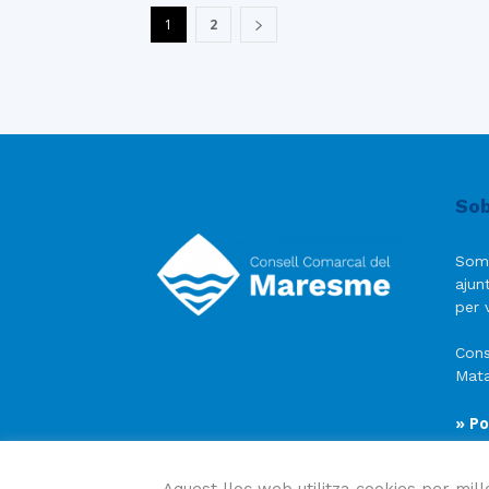
1
2
Sob
Som
ajun
per v
Cons
Mata
» Po
» Av
» Po