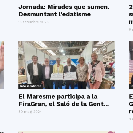
del
Jornada: Mirades que sumen.
2
Desmuntant l’edatisme
s
m
15 setembre 2025
6 
Maresme
Info GentGran
I
El Maresme participa a la
E
FiraGran, el Saló de la Gent...
G
r
30 maig 2024
9 