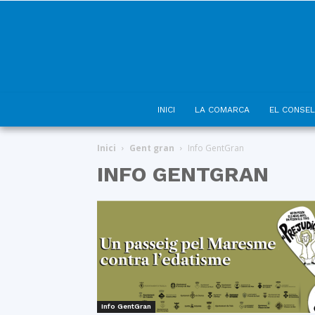
INICI
LA COMARCA
EL CONSEL
Inici
Gent gran
Info GentGran
INFO GENTGRAN
Info GentGran