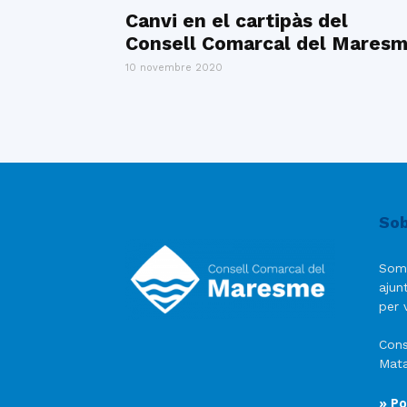
Canvi en el cartipàs del
Consell Comarcal del Mares
10 novembre 2020
Sob
Som
ajun
per v
Cons
Mata
» Po