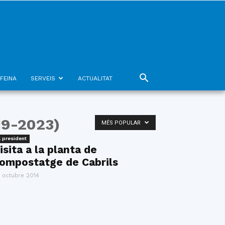
FEINA
SERVEIS
ACTUALITAT
9-2023)
MÉS POPULAR
l president
isita a la planta de
ompostatge de Cabrils
 octubre 2014