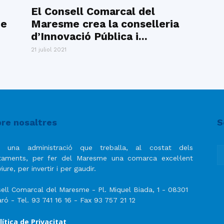
del
El Consell Comarcal del
me
Maresme crea la conselleria
d’Innovació Pública i...
21 juliol 2021
Maresme
re nosaltres
S
 una administració que treballa, al costat dels
taments, per fer del Maresme una comarca excel·lent
iure, per invertir i per gaudir.
ell Comarcal del Maresme - Pl. Miquel Biada, 1 - 08301
ró - Tel. 93 741 16 16 - Fax 93 757 21 12
lítica de Privacitat