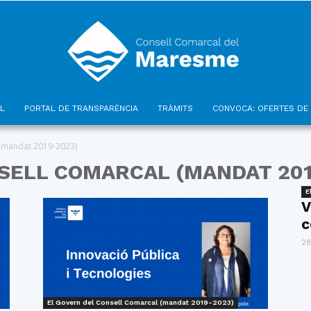
L
PORTAL DE TRANSPARÈNCIA
TRÀMITS
CONVOCA: OFERTES DE 
Consell
 (mandat 2019-2023)
SELL COMARCAL (MANDAT 201
E
V
c
Comarcal
28
El Govern del Consell Comarcal (mandat 2019-2023)