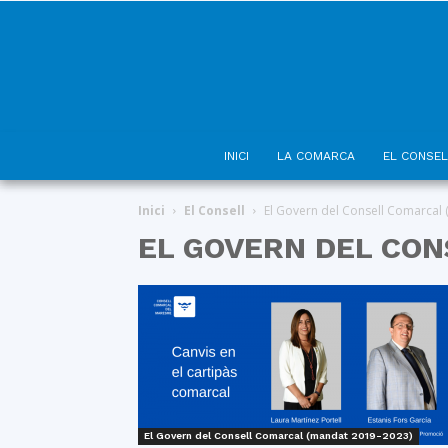
INICI
LA COMARCA
EL CONSEL
Inici
El Consell
El Govern del Consell Comarcal
EL GOVERN DEL CON
El Govern del Consell Comarcal (mandat 2019-2023)