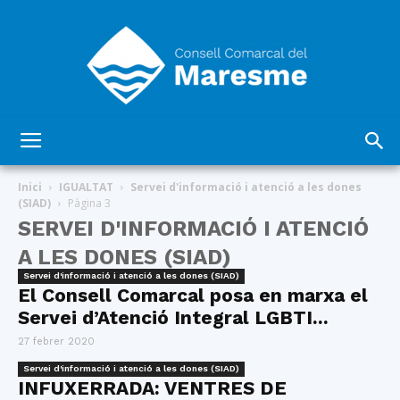
Consell
Inici
IGUALTAT
Servei d'informació i atenció a les dones
(SIAD)
Pàgina 3
SERVEI D'INFORMACIÓ I ATENCIÓ
Comarcal
A LES DONES (SIAD)
Servei d'informació i atenció a les dones (SIAD)
El Consell Comarcal posa en marxa el
Servei d’Atenció Integral LGBTI...
del
27 febrer 2020
Servei d'informació i atenció a les dones (SIAD)
INFUXERRADA: VENTRES DE
Maresme