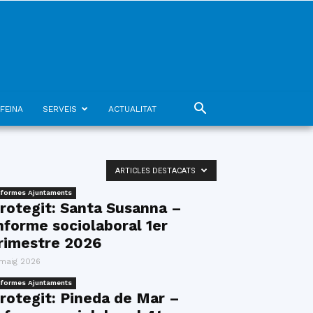
FEINA
SERVEIS
ACTUALITAT
ARTICLES DESTACATS
nformes Ajuntaments
rotegit: Santa Susanna –
nforme sociolaboral 1er
rimestre 2026
 maig 2026
nformes Ajuntaments
rotegit: Pineda de Mar –