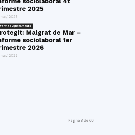
nforme sociolaboral 4t
rimestre 2025
 maig 2026
nformes Ajuntaments
rotegit: Malgrat de Mar –
nforme sociolaboral 1er
rimestre 2026
 maig 2026
Pàgina 3 de 60