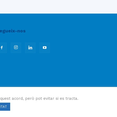
egueix-nos
quest acord, però pot evitar si es tracta.
ITAT