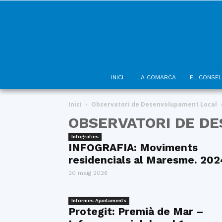
INICI
LA COMARCA
EL CONSEL
Inici
Observatori de Desenvolupament Local
OBSERVATORI DE D
Infografies
INFOGRAFIA: Moviments
residencials al Maresme. 202
20 maig 2026
Informes Ajuntaments
Protegit: Premià de Mar –