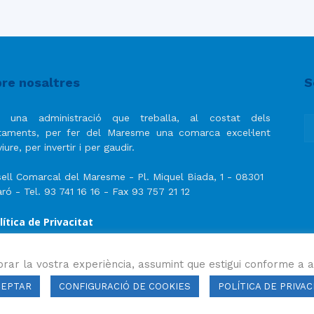
re nosaltres
S
 una administració que treballa, al costat dels
taments, per fer del Maresme una comarca excel·lent
iure, per invertir i per gaudir.
ell Comarcal del Maresme - Pl. Miquel Biada, 1 - 08301
ró - Tel. 93 741 16 16 - Fax 93 757 21 12
lítica de Privacitat
ís Legal
lítica de privacitat de les xarxes socials
orar la vostra experiència, assumint que estigui conforme a a
CEPTAR
CONFIGURACIÓ DE COOKIES
POLÍTICA DE PRIVAC
ls drets reservats