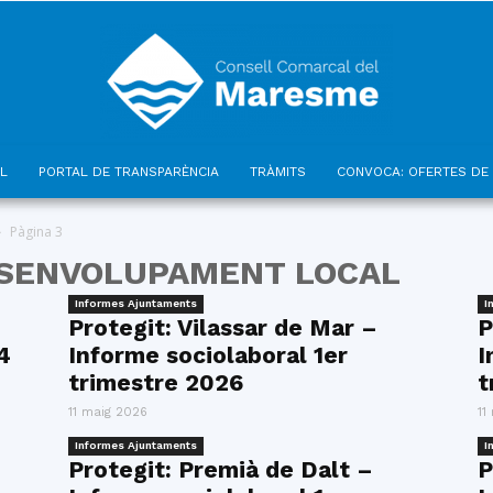
L
PORTAL DE TRANSPARÈNCIA
TRÀMITS
CONVOCA: OFERTES DE 
Consell
Pàgina 3
ESENVOLUPAMENT LOCAL
Informes Ajuntaments
I
Protegit: Vilassar de Mar –
P
4
Informe sociolaboral 1er
I
Comarcal
trimestre 2026
t
11 maig 2026
11
Informes Ajuntaments
I
Protegit: Premià de Dalt –
P