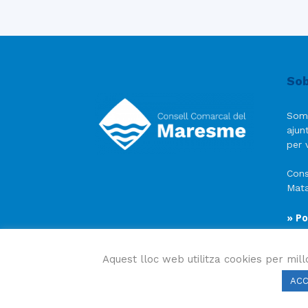
Sob
Som
ajun
per v
Cons
Mata
» Po
» Av
» Po
Aquest lloc web utilitza cookies per mill
AC
Consell Comarcal del Maresme 2023 Copyright © Tots e