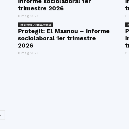
Informe sociolaboral 1er
I
del
trimestre 2026
t
11 maig 2026
11
Informes Ajuntaments
I
Protegit: El Masnou – Informe
P
sociolaboral 1er trimestre
I
Maresme
2026
t
11 maig 2026
11