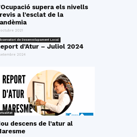
’Ocupació supera els nivells
revis a l’esclat de la
andèmia
 octubre 2021
bservatori de Desenvolupament Local
eport d’Atur – Juliol 2024
setembre 2024
ctualitat
ou descens de l’atur al
aresme