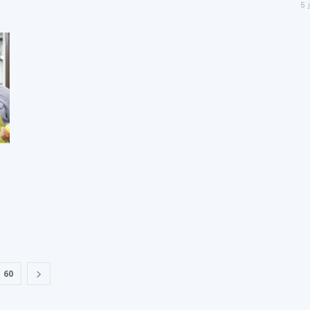
5 
60