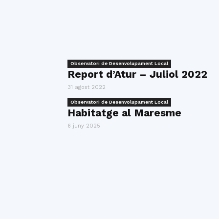
Observatori de Desenvolupament Local
Report d’Atur – Juliol 2022
31 agost 2022
Observatori de Desenvolupament Local
Habitatge al Maresme
6 juny 2025