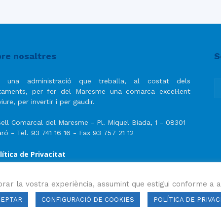
re nosaltres
S
 una administració que treballa, al costat dels
taments, per fer del Maresme una comarca excel·lent
iure, per invertir i per gaudir.
ell Comarcal del Maresme - Pl. Miquel Biada, 1 - 08301
ró - Tel. 93 741 16 16 - Fax 93 757 21 12
lítica de Privacitat
ís Legal
lítica de privacitat de les xarxes socials
orar la vostra experiència, assumint que estigui conforme a a
CEPTAR
CONFIGURACIÓ DE COOKIES
POLÍTICA DE PRIVAC
ls drets reservats