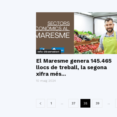
Info Observatori
El Maresme genera 145.465
llocs de treball, la segona
xifra més...
10 maig 2024
...
...
1
37
38
39