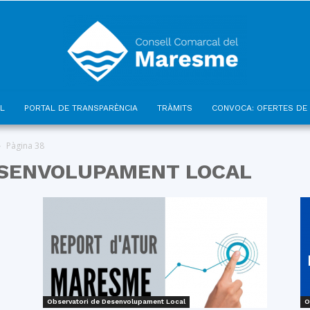
L
PORTAL DE TRANSPARÈNCIA
TRÀMITS
CONVOCA: OFERTES DE 
Consell
Pàgina 38
ESENVOLUPAMENT LOCAL
Comarcal
Observatori de Desenvolupament Local
O