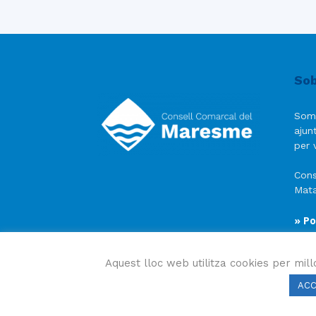
Sob
Som
ajun
per v
Cons
Mata
» Po
» Av
» Po
Aquest lloc web utilitza cookies per mill
AC
Consell Comarcal del Maresme 2023 Copyright © Tots e