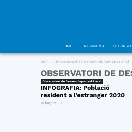
INICI
LA COMARCA
EL CONSEL
Inici
Observatori de Desenvolupament Local
OBSERVATORI DE D
Observatori de Desenvolupament Local
INFOGRAFIA: Població
resident a l’estranger 2020
18 juny 2020