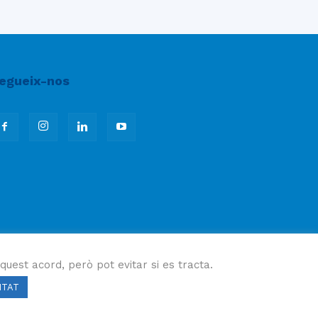
egueix-nos
quest acord, però pot evitar si es tracta.
ITAT