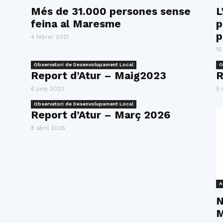
del
Més de 31.000 persones sense
L
feina al Maresme
p
p
4 febrer 2021
15
Observatori de Desenvolupament Local
O
Maresme
Report d’Atur – Maig2023
R
6 juny 2023
5 
Observatori de Desenvolupament Local
Report d’Atur – Març 2026
8 abril 2026
A
N
M