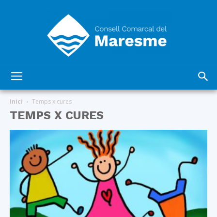
Consell
Inici
Temps x cures
TEMPS X CURES
Comarcal
del
Maresme