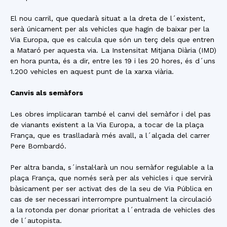
El nou carril, que quedarà situat a la dreta de l´existent,
serà únicament per als vehicles que hagin de baixar per la
Via Europa, que es calcula que són un terç dels que entren
a Mataró per aquesta via. La Instensitat Mitjana Diària (IMD)
en hora punta, és a dir, entre les 19 i les 20 hores, és d´uns
1.200 vehicles en aquest punt de la xarxa viària.
Canvis als semàfors
Les obres implicaran també el canvi del semàfor i del pas
de vianants existent a la Via Europa, a tocar de la plaça
França, que es traslladarà més avall, a l´alçada del carrer
Pere Bombardó.
Per altra banda, s´instal·larà un nou semàfor regulable a la
plaça França, que només serà per als vehicles i que servirà
bàsicament per ser activat des de la seu de Via Pública en
cas de ser necessari interrompre puntualment la circulació
a la rotonda per donar prioritat a l´entrada de vehicles des
de l´autopista.