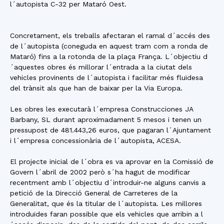
l´autopista C-32 per Mataró Oest.
Concretament, els treballs afectaran el ramal d´accés des
de l´autopista (coneguda en aquest tram com a ronda de
Mataró) fins a la rotonda de la plaça França. L´objectiu d
´aquestes obres és millorar l´entrada a la ciutat dels
vehicles provinents de l´autopista i facilitar més fluïdesa
del trànsit als que han de baixar per la Via Europa.
Les obres les executarà l´empresa Construcciones JA
Barbany, SL durant aproximadament 5 mesos i tenen un
pressupost de 481.443,26 euros, que pagaran l´Ajuntament
i l´empresa concessionària de l´autopista, ACESA.
El projecte inicial de l´obra es va aprovar en la Comissió de
Govern l´abril de 2002 però s´ha hagut de modificar
recentment amb l´objectiu d´introduir-ne alguns canvis a
petició de la Direcció General de Carreteres de la
Generalitat, que és la titular de l´autopista. Les millores
introduïdes faran possible que els vehicles que arribin a l