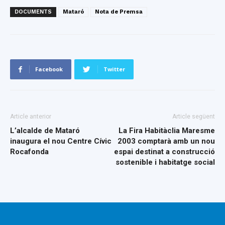
DOCUMENTS
Mataró
Nota de Premsa
Facebook
Twitter
Article anterior
Article següent
L’alcalde de Mataró
La Fira Habitàclia Maresme
inaugura el nou Centre Cívic
2003 comptarà amb un nou
Rocafonda
espai destinat a construcció
sostenible i habitatge social