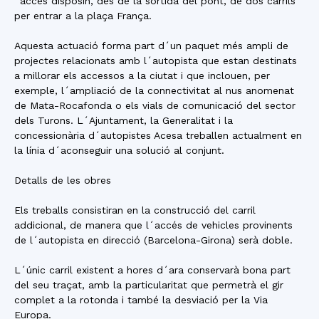
´accés disposin, des de la sortida del pont, de dos carrils
per entrar a la plaça França.
Aquesta actuació forma part d´un paquet més ampli de
projectes relacionats amb l´autopista que estan destinats
a millorar els accessos a la ciutat i que inclouen, per
exemple, l´ampliació de la connectivitat al nus anomenat
de Mata-Rocafonda o els vials de comunicació del sector
dels Turons. L´Ajuntament, la Generalitat i la
concessionària d´autopistes Acesa treballen actualment en
la línia d´aconseguir una solució al conjunt.
Detalls de les obres
Els treballs consistiran en la construcció del carril
addicional, de manera que l´accés de vehicles provinents
de l´autopista en direcció (Barcelona-Girona) serà doble.
L´únic carril existent a hores d´ara conservarà bona part
del seu traçat, amb la particularitat que permetrà el gir
complet a la rotonda i també la desviació per la Via
Europa.