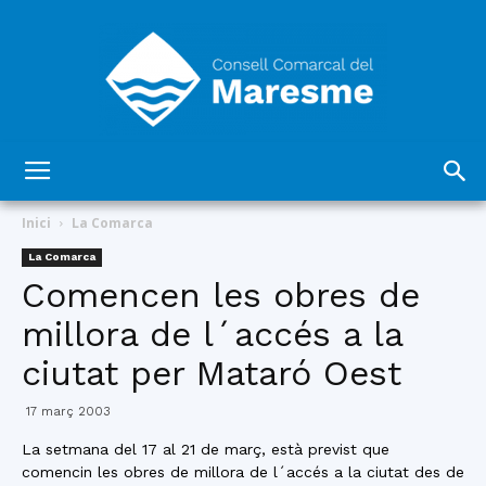
Consell
Inici
La Comarca
La Comarca
Comencen les obres de
Comarcal
millora de l´accés a la
ciutat per Mataró Oest
del
17 març 2003
La setmana del 17 al 21 de març, està previst que
comencin les obres de millora de l´accés a la ciutat des de
Maresme