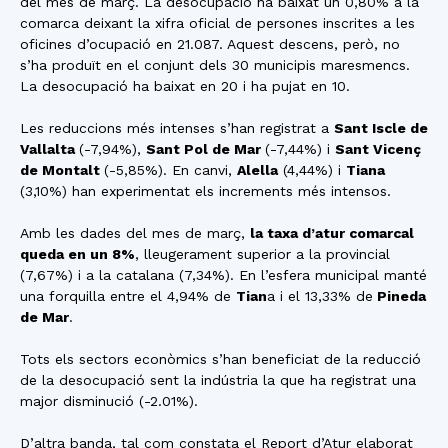
del mes de març. La desocupació ha baixat un 0,80% a la
comarca deixant la xifra oficial de persones inscrites a les
oficines d’ocupació en 21.087. Aquest descens, però, no
s’ha produït en el conjunt dels 30 municipis maresmencs.
La desocupació ha baixat en 20 i ha pujat en 10.
Les reduccions més intenses s’han registrat a
Sant Iscle de
Vallalta
(-7,94%),
Sant Pol de Mar
(-7,44%) i
Sant Vicenç
de Montalt
(-5,85%). En canvi,
Alella
(4,44%) i
Tiana
(3,10%) han experimentat els increments més intensos.
Amb les dades del mes de març,
la taxa d’atur comarcal
queda en un 8%
, lleugerament superior a la provincial
(7,67%) i a la catalana (7,34%). En l’esfera municipal manté
una forquilla entre el 4,94% de
Tian
a i el 13,33% de
Pineda
de Mar
.
Tots els sectors econòmics s’han beneficiat de la reducció
de la desocupació sent la indústria la que ha registrat una
major disminució (-2.01%).
D’altra banda, tal com constata el Report d’Atur elaborat