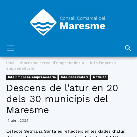
Consell
Inici
Maresme servei d'emprenedoria
Info Empresa-
emprenedoria
Info Empresa-emprenedoria
Info Observatori
Notícies
Comarcal
Descens de l’atur en 20
dels 30 municipis del
Maresme
del
4 abril 2024
L’efecte Setmana Santa es reflecteix en les dades d’atur
Maresme