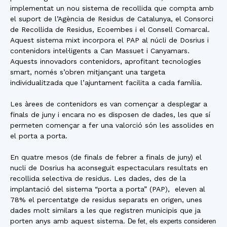
implementat un nou sistema de recollida que compta amb
el suport de l’Agència de Residus de Catalunya, el Consorci
de Recollida de Residus, Ecoembes i el Consell Comarcal.
Aquest sistema mixt incorpora el PAP al núcli de Dosrius i
contenidors intel·ligents a Can Massuet i Canyamars.
Aquests innovadors contenidors, aprofitant tecnologies
smart, només s’obren mitjançant una targeta
individualitzada que l’ajuntament facilita a cada família.
Les àrees de contenidors es van començar a desplegar a
finals de juny i encara no es disposen de dades, les que sí
permeten començar a fer una valorció són les assolides en
el porta a porta.
En quatre mesos (de finals de febrer a finals de juny) el
nucli de Dosrius ha aconseguit espectaculars resultats en
recollida selectiva de residus. Les dades, des de la
implantació del sistema “porta a porta” (PAP), eleven al
78% el percentatge de residus separats en origen, unes
dades molt similars a les que registren municipis que ja
porten anys amb aquest sistema.
De fet, els experts consideren