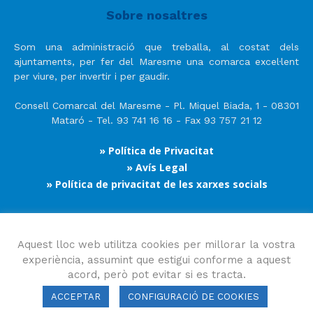
Sobre nosaltres
Som una administració que treballa, al costat dels
ajuntaments, per fer del Maresme una comarca excel·lent
per viure, per invertir i per gaudir.
Consell Comarcal del Maresme - Pl. Miquel Biada, 1 - 08301
Mataró - Tel. 93 741 16 16 - Fax 93 757 21 12
» Política de Privacitat
» Avís Legal
» Política de privacitat de les xarxes socials
Segueix-nos
Aquest lloc web utilitza cookies per millorar la vostra
experiència, assumint que estigui conforme a aquest
acord, però pot evitar si es tracta.
ACCEPTAR
CONFIGURACIÓ DE COOKIES