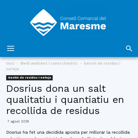
Consell
Inici
Medi ambient i canvi climàtic
Gestió de residus i
neteja
Gestió de residus i neteja
Comarcal
Dosrius dona un salt
qualitatiu i quantiatiu en
recollida de residus
del
7 agost 2018
Dosrius ha fet una decidida aposta per millorar la recollida
Maresme