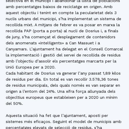
selectiva en el municipi i abandonar la llista de poblacions
amb percentatges baixos de reciclatge en origen. Amb
aquest objectiu i tenint en compte la pecularietat dels 3
nuclis urbans del municipi, s’ha implementat un sistema de
recollida mixt. A mitjans de febrer es va posar en marxa la
recollida PAP (porta a porta) al nucli de Dosrius i, a finals
de juny, s’ha començat el desplegament de contenidors
dels anomenats «intel·ligents» a Can Massuet i a
Canyamars. L’ajuntament ha delegat en el Consell Comarcal
la implementació i gestió del servei de recollida de residus
amb l’objectiu d’assolir els percentatges marcarts per la
Unió Europea per a 2020.
Cada habitant de Dosrius va generar l’any passat 1,89 kilos
de residus per dia. En total es van recollir 3.578,36 tones
de residus municipals, dels quals només es van separar en
origen a l’entorn del 24%. Una xifra força allunyada dels
objecltius europeus que estableixen per a 2020 un mínim
del 50%.
Aquesta situació ha fet que l’ajuntament, aposti per
sistemes més eficaços. Seguint el model de municipis amb
percentatges elevats de selecció de residus, s’ha