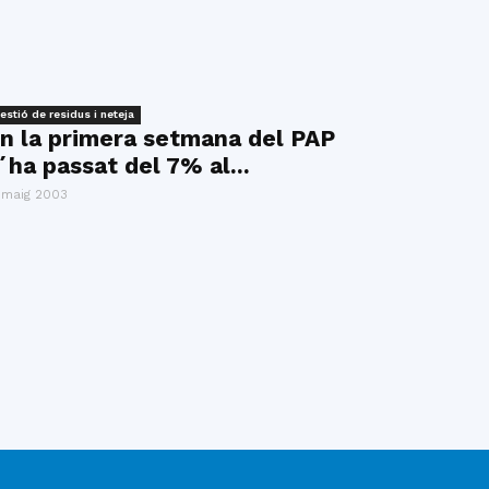
estió de residus i neteja
n la primera setmana del PAP
´ha passat del 7% al...
 maig 2003