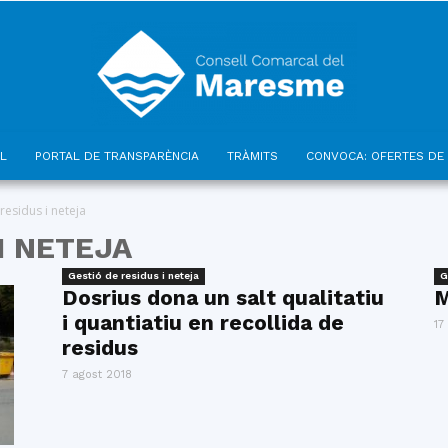
L
PORTAL DE TRANSPARÈNCIA
TRÀMITS
CONVOCA: OFERTES DE 
Consell
residus i neteja
I NETEJA
Gestió de residus i neteja
G
Dosrius dona un salt qualitatiu
M
i quantiatiu en recollida de
Comarcal
17
residus
7 agost 2018