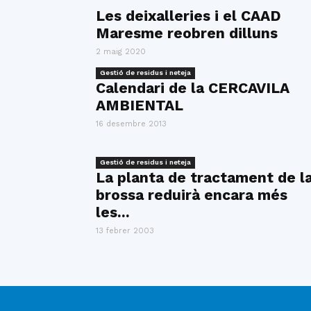
Les deixalleries i el CAAD
Maresme reobren dilluns
2 maig 2020
Gestió de residus i neteja
Calendari de la CERCAVILA
AMBIENTAL
16 desembre 2013
Gestió de residus i neteja
La planta de tractament de l
brossa reduirà encara més
les...
13 febrer 2003