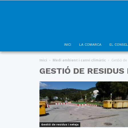
INICI
LA COMARCA
EL CONSEL
Inici
Medi ambient i canvi climàtic
Gestió de 
GESTIÓ DE RESIDUS 
Gestió de residus i neteja