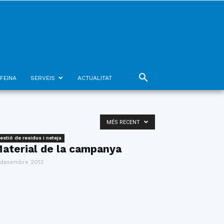
FEINA
SERVEIS
ACTUALITAT
MÉS RECENT
estió de residus i neteja
aterial de la campanya
 desembre 2013