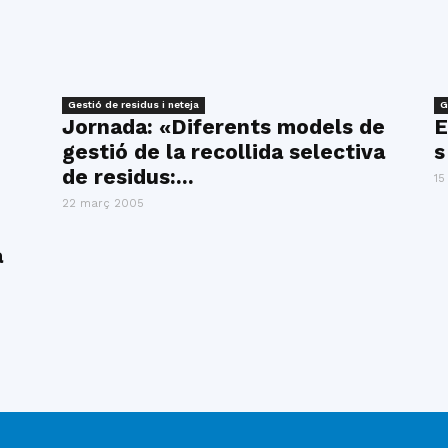
del
Gestió de residus i neteja
G
Jornada: «Diferents models de
E
Maresme
gestió de la recollida selectiva
s
de residus:...
15
22 març 2005
a