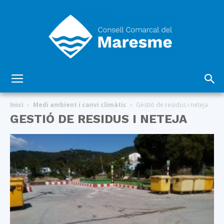
Consell
Inici
Medi ambient i canvi climàtic
Gestió de residus i neteja
GESTIÓ DE RESIDUS I NETEJA
Comarcal
del
Maresme