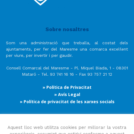
Sobre nosaltres
Som una administració que treballa, al costat dels
ajuntaments, per fer del Maresme una comarca excel·lent
per viure, per invertir i per gaudir.
Consell Comarcal del Maresme - Pl. Miquel Biada, 1 - 08301
Mataró - Tel. 93 741 16 16 - Fax 93 757 21 12
» Política de Privacitat
» Avís Legal
» Política de privacitat de les xarxes socials
Segueix-nos
Aquest lloc web utilitza cookies per millorar la vostra
experiència, assumint que estigui conforme a aquest