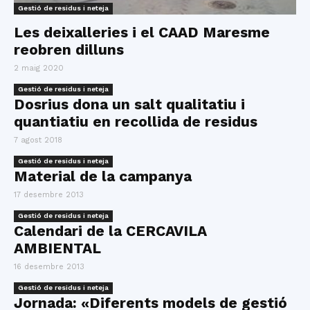
Gestió de residus i neteja
Les deixalleries i el CAAD Maresme
reobren dilluns
2 maig 2020
Gestió de residus i neteja
Dosrius dona un salt qualitatiu i
quantiatiu en recollida de residus
7 agost 2018
Gestió de residus i neteja
Material de la campanya
17 desembre 2013
Gestió de residus i neteja
Calendari de la CERCAVILA
AMBIENTAL
16 desembre 2013
Gestió de residus i neteja
Jornada: «Diferents models de gestió