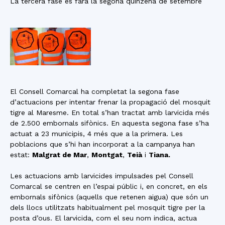
La tercera fase es farà la segona quinzena de setembre
El Consell Comarcal ha completat la segona fase
d’actuacions per intentar frenar la propagació del mosquit
tigre al Maresme. En total s’han tractat amb larvicida més
de 2.500 embornals sifònics. En aquesta segona fase s’ha
actuat a 23 municipis, 4 més que a la primera. Les
poblacions que s’hi han incorporat a la campanya han
estat:
Malgrat de Mar
,
Montgat
,
Teià
i
Tiana.
Les actuacions amb larvicides impulsades pel Consell
Comarcal se centren en l’espai públic i, en concret, en els
embornals sifònics (aquells que retenen aigua) que són un
dels llocs utilitzats habitualment pel mosquit tigre per la
posta d’ous. El larvicida, com el seu nom indica, actua