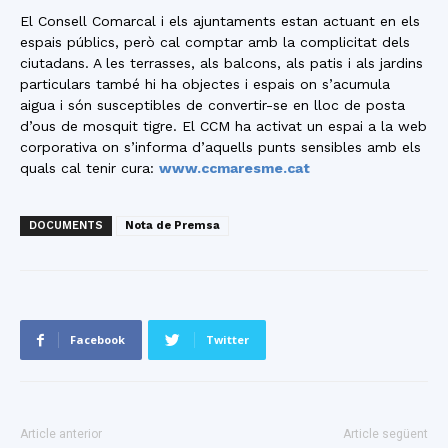
El Consell Comarcal i els ajuntaments estan actuant en els
espais públics, però cal comptar amb la complicitat dels
ciutadans. A les terrasses, als balcons, als patis i als jardins
particulars també hi ha objectes i espais on s’acumula
aigua i són susceptibles de convertir-se en lloc de posta
d’ous de mosquit tigre. El CCM ha activat un espai a la web
corporativa on s’informa d’aquells punts sensibles amb els
quals cal tenir cura:
www.ccmaresme.cat
DOCUMENTS
Nota de Premsa
Facebook
Twitter
Article anterior
Article següent