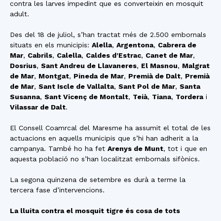
contra les larves impedint que es converteixin en mosquit
adult.
Des del 18 de juliol, s’han tractat més de 2.500 embornals
situats en els municipis:
Alella
,
Argentona
,
Cabrera de
Mar
,
Cabrils
,
Calella
,
Caldes d’Estrac
,
Canet de Mar
,
Dosrius
,
Sant Andreu de Llavaneres
,
El Masnou
,
Malgrat
de Mar
,
Montgat
,
Pineda de Mar
,
Premià de Dalt
,
Premià
de Mar
,
Sant Iscle de Vallalta
,
Sant Pol de Mar
,
Santa
Susanna
,
Sant Vicenç de Montalt
,
Teià
,
Tiana
,
Tordera
i
Vilassar de Dalt
.
El Consell Coamrcal del Maresme ha assumit el total de les
actuacions en aquells municipis que s’hi han adherit a la
campanya. També ho ha fet
Arenys de Munt
, tot i que en
aquesta població no s’han localitzat embornals sifònics.
La segona quinzena de setembre es durà a terme la
tercera fase d’intervencions.
La lluita contra el mosquit tigre és cosa de tots