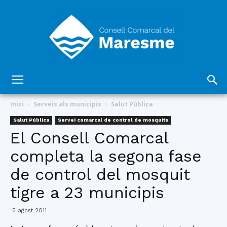
Consell
Inici
Serveis als municipis
Salut Pública
Salut Pública
Servei comarcal de control de mosquits
El Consell Comarcal
Comarcal
completa la segona fase
de control del mosquit
del
tigre a 23 municipis
5 agost 2011
Maresme