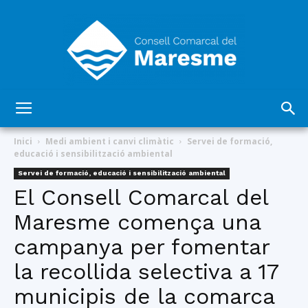
Consell
Inici
Medi ambient i canvi climàtic
Servei de formació,
educació i sensibilització ambiental
Servei de formació, educació i sensibilització ambiental
Comarcal
El Consell Comarcal del
Maresme comença una
campanya per fomentar
del
la recollida selectiva a 17
municipis de la comarca
Maresme