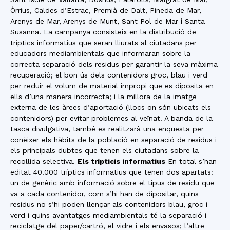
Òrrius, Caldes d’Estrac, Premià de Dalt, Pineda de Mar,
Arenys de Mar, Arenys de Munt, Sant Pol de Mar i Santa
Susanna. La campanya consisteix en la distribució de
tríptics informatius que seran lliurats al ciutadans per
educadors mediambientals que informaran sobre la
correcta separació dels residus per garantir la seva màxima
recuperació; el bon ús dels contenidors groc, blau i verd
per reduir el volum de material impropi que es diposita en
ells d’una manera incorrecta; i la millora de la imatge
externa de les àrees d’aportació (llocs on són ubicats els
contenidors) per evitar problemes al veïnat. A banda de la
tasca divulgativa, també es realitzarà una enquesta per
conèixer els hàbits de la població en separació de residus i
els principals dubtes que tenen els ciutadans sobre la
recollida selectiva.
Els trípticis informatius
En total s’han
editat 40.000 tríptics informatius que tenen dos apartats:
un de genèric amb informació sobre el tipus de residu que
va a cada contenidor, com s’hi han de dipositar, quins
residus no s’hi poden llençar als contenidors blau, groc i
verd i quins avantatges mediambientals té la separació i
reciclatge del paper/cartró, el vidre i els envasos; l’altre