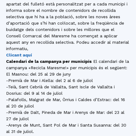
apartat del fulletó està personalitzat per a cada municipi i
informa sobre el nombre de contenidors de recollida
selectiva que hi ha a la població, sobre les noves àrees
d’aportació que s’hi han col·locat, sobre la freqüència de
buidatge dels contenidors i sobre les millores que el
Consell Comarcal del Maresme ha començat a aplicar
aquest any en recollida selectiva. Podeu accedir al material
informatiu,
Clicant aquí
Calendari de la campanya per municipis
El calendari de la
campanya «Recicla Maresme!» per municipis és el següent:
El Masnou: del 25 al 29 de juny
-Premià de Mar i Alella: del 2 al 6 de juliol
-Teià, Sant Cebrià de Vallalta, Sant Iscle de Vallalta i
Dosrius: del 9 al 14 de juliol
-Palafolls, Malgrat de Mar, Òrrius i Caldes d’Estrac: del 16
al 20 de juliol
-Premià de Dalt, Pineda de Mar i Arenys de Mar: del 23 al
27 de juliol
-Arenys de Munt, Sant Pol de Mar i Santa Susanna: del 30
al 31 de juliol.