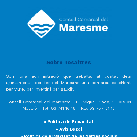
Sobre nosaltres
Som una administració que treballa, al costat dels
ajuntaments, per fer del Maresme una comarca excel·lent
per viure, per invertir i per gaudir.
Consell Comarcal del Maresme - Pl. Miquel Biada, 1 - 08301
Mataró - Tel. 93 741 16 16 - Fax 93 757 21 12
» Política de Privacitat
» Avís Legal
» Política de privacitat de les xarxes socials