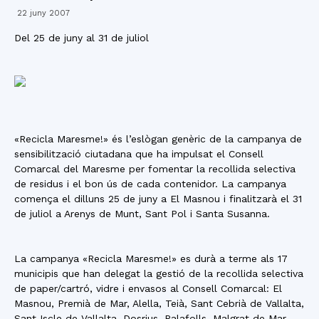
22 juny 2007
Del 25 de juny al 31 de juliol
«Recicla Maresme!» és l’eslògan genèric de la campanya de
sensibilització ciutadana que ha impulsat el Consell
Comarcal del Maresme per fomentar la recollida selectiva
de residus i el bon ús de cada contenidor. La campanya
comença el dilluns 25 de juny a El Masnou i finalitzarà el 31
de juliol a Arenys de Munt, Sant Pol i Santa Susanna.
La campanya «Recicla Maresme!» es durà a terme als 17
municipis que han delegat la gestió de la recollida selectiva
de paper/cartró, vidre i envasos al Consell Comarcal: El
Masnou, Premià de Mar, Alella, Teià, Sant Cebrià de Vallalta,
Sant Iscle de Vallalta, Dosrius, Palafolls, Malgrat de Mar,