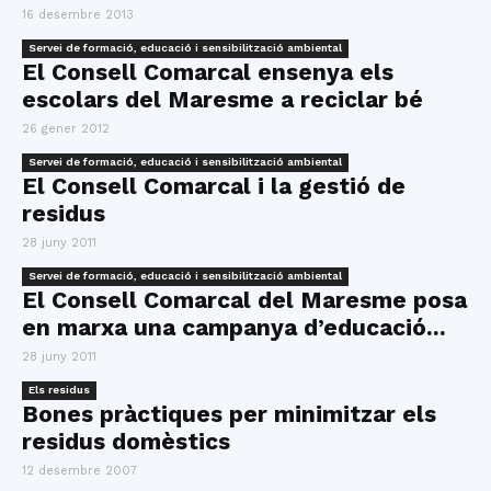
16 desembre 2013
Servei de formació, educació i sensibilització ambiental
El Consell Comarcal ensenya els
escolars del Maresme a reciclar bé
26 gener 2012
Servei de formació, educació i sensibilització ambiental
El Consell Comarcal i la gestió de
residus
28 juny 2011
Servei de formació, educació i sensibilització ambiental
El Consell Comarcal del Maresme posa
en marxa una campanya d’educació...
28 juny 2011
Els residus
Bones pràctiques per minimitzar els
residus domèstics
12 desembre 2007