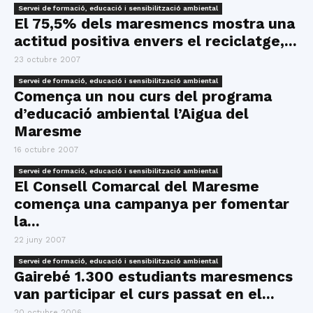
Servei de formació, educació i sensibilització ambiental
El 75,5% dels maresmencs mostra una
actitud positiva envers el reciclatge,...
23 octubre 2007
Servei de formació, educació i sensibilització ambiental
Comença un nou curs del programa
d’educació ambiental l’Aigua del
Maresme
16 octubre 2007
Servei de formació, educació i sensibilització ambiental
El Consell Comarcal del Maresme
comença una campanya per fomentar
la...
22 juny 2007
Servei de formació, educació i sensibilització ambiental
Gairebé 1.300 estudiants maresmencs
van participar el curs passat en el...
20 octubre 2006