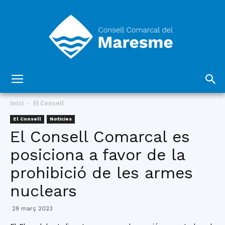
Consell
Inici
El Consell
El Consell
Notícies
El Consell Comarcal es
Comarcal
posiciona a favor de la
prohibició de les armes
del
nuclears
29 març 2023
Maresme