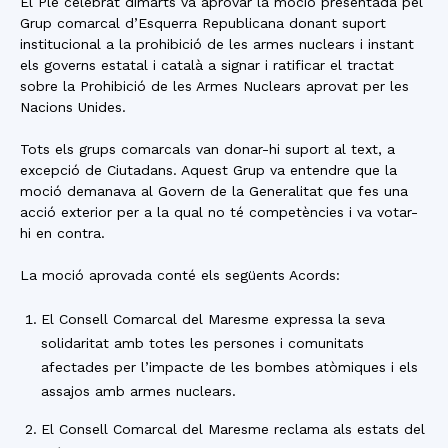
El Ple celebrat dimarts va aprovar la moció presentada pel
Grup comarcal d’Esquerra Republicana donant suport
institucional a la prohibició de les armes nuclears i instant
els governs estatal i català a signar i ratificar el tractat
sobre la Prohibició de les Armes Nuclears aprovat per les
Nacions Unides.
Tots els grups comarcals van donar-hi suport al text, a
excepció de Ciutadans. Aquest Grup va entendre que la
moció demanava al Govern de la Generalitat que fes una
acció exterior per a la qual no té competències i va votar-
hi en contra.
La moció aprovada conté els següents Acords:
El Consell Comarcal del Maresme expressa la seva
solidaritat amb totes les persones i comunitats
afectades per l’impacte de les bombes atòmiques i els
assajos amb armes nuclears.
El Consell Comarcal del Maresme reclama als estats del