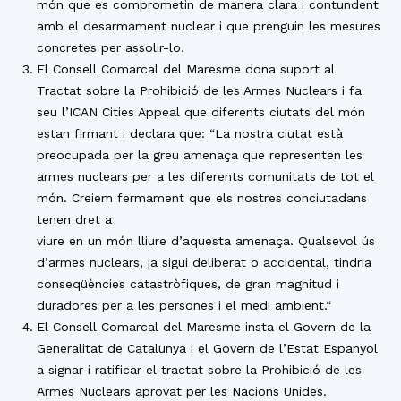
món que es comprometin de manera clara i contundent
amb el desarmament nuclear i que prenguin les mesures
concretes per assolir-lo.
El Consell Comarcal del Maresme dona suport al
Tractat sobre la Prohibició de les Armes Nuclears i fa
seu l’ICAN Cities Appeal que diferents ciutats del món
estan firmant i declara que: “La nostra ciutat està
preocupada per la greu amenaça que representen les
armes nuclears per a les diferents comunitats de tot el
món. Creiem fermament que els nostres conciutadans
tenen dret a
viure en un món lliure d’aquesta amenaça. Qualsevol ús
d’armes nuclears, ja sigui deliberat o accidental, tindria
conseqüències catastròfiques, de gran magnitud i
duradores per a les persones i el medi ambient.“
El Consell Comarcal del Maresme insta el Govern de la
Generalitat de Catalunya i el Govern de l’Estat Espanyol
a signar i ratificar el tractat sobre la Prohibició de les
Armes Nuclears aprovat per les Nacions Unides.