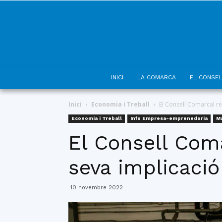
INICI
LA COMARCA
EL CONSEL
Inici
Economia i Treball
El Consell Comarcal re
Economia i Treball
Info Empresa-emprenedoria
M
El Consell Com
seva implicaci
10 novembre 2022