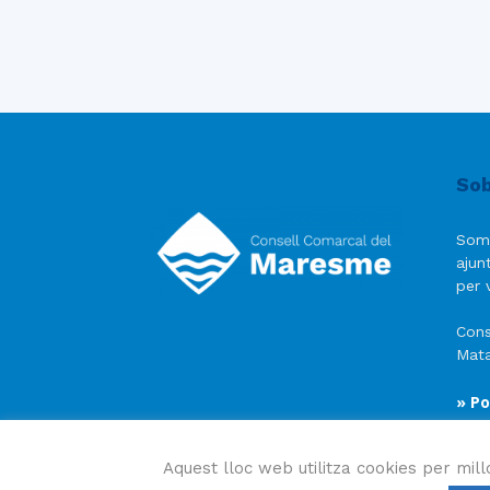
Sob
Som
ajun
per v
Cons
Mata
» Po
» Av
» Po
Aquest lloc web utilitza cookies per mill