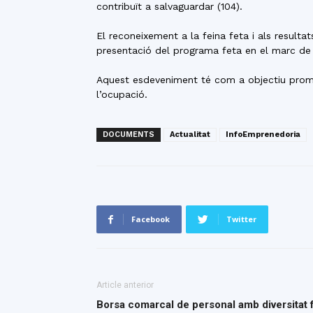
contribuït a salvaguardar (104).
El reconeixement a la feina feta i als resulta
presentació del programa feta en el marc d
Aquest esdeveniment té com a objectiu promou
l’ocupació.
DOCUMENTS
Actualitat
InfoEmprenedoria
Facebook
Twitter
Article anterior
Borsa comarcal de personal amb diversitat 