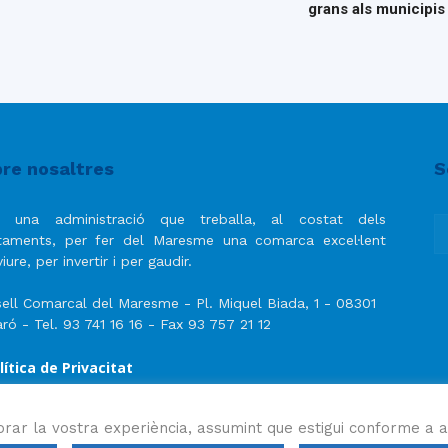
grans als municipi
re nosaltres
S
 una administració que treballa, al costat dels
taments, per fer del Maresme una comarca excel·lent
iure, per invertir i per gaudir.
ell Comarcal del Maresme - Pl. Miquel Biada, 1 - 08301
ró - Tel. 93 741 16 16 - Fax 93 757 21 12
lítica de Privacitat
ís Legal
lítica de privacitat de les xarxes socials
orar la vostra experiència, assumint que estigui conforme a a