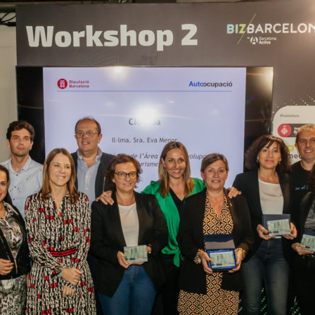
del
Maresme