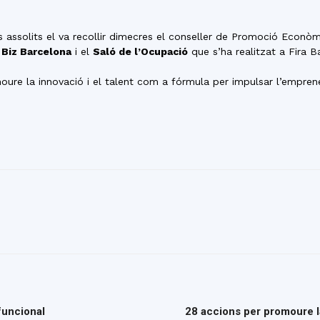
ts assolits el va recollir dimecres el conseller de Promoció Econò
e
Biz Barcelona
i el
Saló de l’Ocupació
que s’ha realitzat a Fira B
re la innovació i el talent com a fórmula per impulsar l’emprened
funcional
28 accions per promoure la