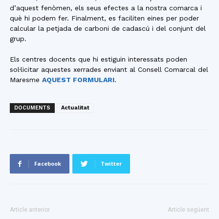
d’aquest fenòmen, els seus efectes a la nostra comarca i
què hi podem fer. Finalment, es faciliten eines per poder
calcular la petjada de carboni de cadascú i del conjunt del
grup.
Els centres docents que hi estiguin interessats poden
sol·licitar aquestes xerrades enviant al Consell Comarcal del
Maresme
AQUEST FORMULARI
.
DOCUMENTS
Actualitat
Facebook
Twitter
Article anterior
Article següent