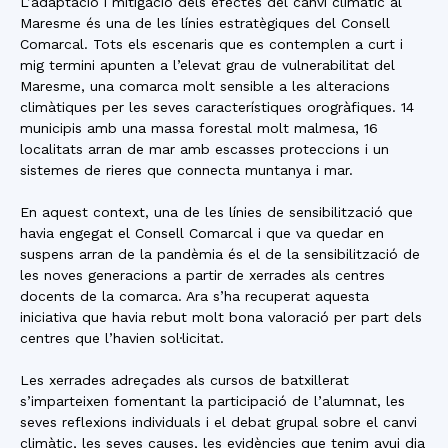
L’adaptació i mitigació dels efectes del canvi climàtic al
Maresme és una de les línies estratègiques del Consell
Comarcal. Tots els escenaris que es contemplen a curt i
mig termini apunten a l’elevat grau de vulnerabilitat del
Maresme, una comarca molt sensible a les alteracions
climàtiques per les seves característiques orogràfiques. 14
municipis amb una massa forestal molt malmesa, 16
localitats arran de mar amb escasses proteccions i un
sistemes de rieres que connecta muntanya i mar.
En aquest context, una de les línies de sensibilització que
havia engegat el Consell Comarcal i que va quedar en
suspens arran de la pandèmia és el de la sensibilització de
les noves generacions a partir de xerrades als centres
docents de la comarca. Ara s’ha recuperat aquesta
iniciativa que havia rebut molt bona valoració per part dels
centres que l’havien sol·licitat.
Les xerrades adreçades als cursos de batxillerat
s’imparteixen fomentant la participació de l’alumnat, les
seves reflexions individuals i el debat grupal sobre el canvi
climàtic, les seves causes, les evidències que tenim avui dia