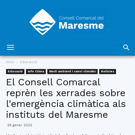
Consell
Inici
Educació
Educació
Info Clima
Medi ambient i canvi climàtic
Notícies
El Consell Comarcal
Comarcal
reprèn les xerrades sobre
l’emergència climàtica als
del
instituts del Maresme
26 gener 2022
Maresme