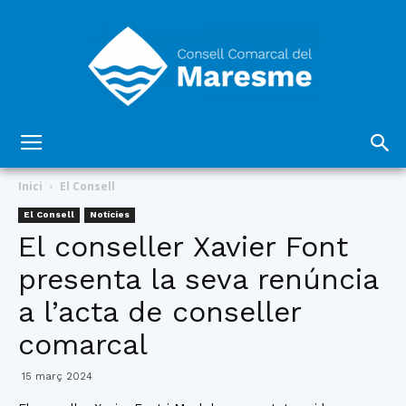
Consell
Inici
El Consell
El Consell
Notícies
El conseller Xavier Font
Comarcal
presenta la seva renúncia
a l’acta de conseller
del
comarcal
15 març 2024
Maresme