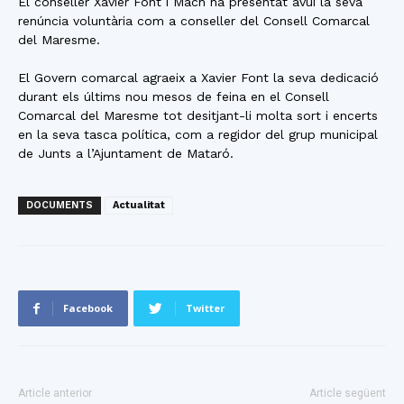
El conseller Xavier Font i Mach ha presentat avui la seva
renúncia voluntària com a conseller del Consell Comarcal
del Maresme.
El Govern comarcal agraeix a Xavier Font la seva dedicació
durant els últims nou mesos de feina en el Consell
Comarcal del Maresme tot desitjant-li molta sort i encerts
en la seva tasca política, com a regidor del grup municipal
de Junts a l’Ajuntament de Mataró.
DOCUMENTS
Actualitat
Facebook
Twitter
Article anterior
Article següent