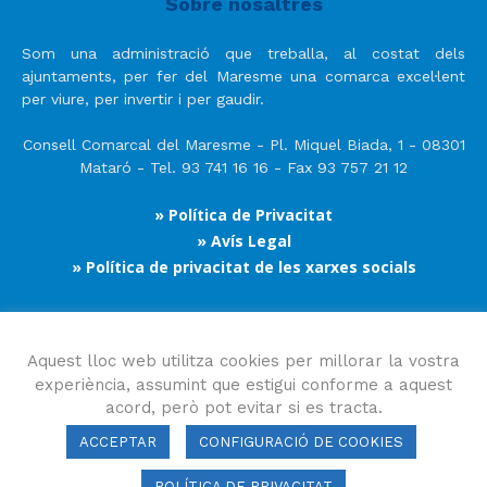
Sobre nosaltres
Som una administració que treballa, al costat dels
ajuntaments, per fer del Maresme una comarca excel·lent
per viure, per invertir i per gaudir.
Consell Comarcal del Maresme - Pl. Miquel Biada, 1 - 08301
Mataró - Tel. 93 741 16 16 - Fax 93 757 21 12
» Política de Privacitat
» Avís Legal
» Política de privacitat de les xarxes socials
Segueix-nos
Aquest lloc web utilitza cookies per millorar la vostra
experiència, assumint que estigui conforme a aquest
acord, però pot evitar si es tracta.
ACCEPTAR
CONFIGURACIÓ DE COOKIES
POLÍTICA DE PRIVACITAT