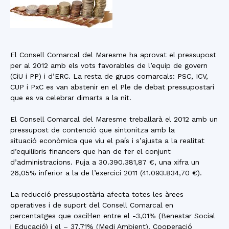
El Consell Comarcal del Maresme ha aprovat el pressupost
per al 2012 amb els vots favorables de l’equip de govern
(CiU i PP) i d’ERC. La resta de grups comarcals: PSC, ICV,
CUP i PxC es van abstenir en el Ple de debat pressupostari
que es va celebrar dimarts a la nit.
El Consell Comarcal del Maresme treballarà el 2012 amb un
pressupost de contenció que sintonitza amb la
situació econòmica que viu el país i s’ajusta a la realitat
d’equilibris financers que han de fer el conjunt
d’administracions. Puja a 30.390.381,87 €, una xifra un
26,05% inferior a la de l’exercici 2011 (41.093.834,70 €).
La reducció pressupostària afecta totes les àrees
operatives i de suport del Consell Comarcal en
percentatges que oscil·len entre el -3,01% (Benestar Social
i Educació) i el – 37,71% (Medi Ambient). Cooperació