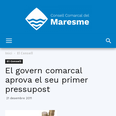
Consell
Inici
El Consell
El Consell
El govern comarcal
Comarcal
aprova el seu primer
pressupost
del
21 desembre 2011
Maresme