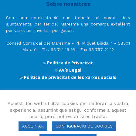
Sobre nosaltres
Som una administració que treballa, al costat dels
ajuntaments, per fer del Maresme una comarca excel·lent
per viure, per invertir i per gaudir.
Consell Comarcal del Maresme - Pl. Miquel Biada, 1 - 08301
Mataró - Tel. 93 741 16 16 - Fax 93 757 21 12
» Política de Privacitat
» Avís Legal
» Política de privacitat de les xarxes socials
Segueix-nos
Aquest lloc web utilitza cookies per millorar la vostra
experiència, assumint que estigui conforme a aquest
acord, però pot evitar si es tracta.
ACCEPTAR
CONFIGURACIÓ DE COOKIES