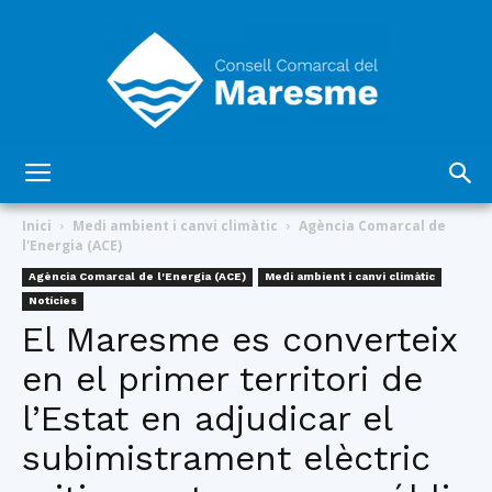
Consell
Inici
Medi ambient i canvi climàtic
Agència Comarcal de
l'Energia (ACE)
Agència Comarcal de l'Energia (ACE)
Medi ambient i canvi climàtic
Comarcal
Notícies
El Maresme es converteix
en el primer territori de
del
l’Estat en adjudicar el
subimistrament elèctric
Maresme