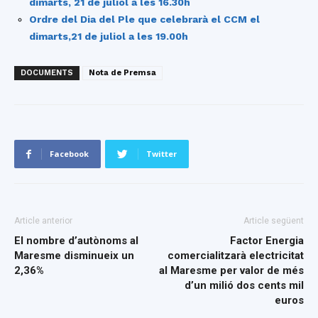
dimarts, 21 de juliol a les 16.30h
Ordre del Dia del Ple que celebrarà el CCM el
dimarts,21 de juliol a les 19.00h
DOCUMENTS
Nota de Premsa
Facebook
Twitter
Article anterior
Article següent
El nombre d’autònoms al
Factor Energia
Maresme disminueix un
comercialitzarà electricitat
2,36%
al Maresme per valor de més
d’un milió dos cents mil
euros