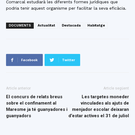
Comarcal estudiarà les diferents formes jurídiques que
podria tenir aquest organisme per facilitar la seva eficàcia.
DOCUMENTS
Actualitat
Destacada
Habitatge
Facebook
Twitter
Article anterior
Article següent
El concurs de relats breus
Les targetes moneder
sobre el confinament al
vinculades als ajuts de
Maresme ja té guanyadores i
menjador escolar deixaran
guanyadors
d’estar actives el 31 de juliol