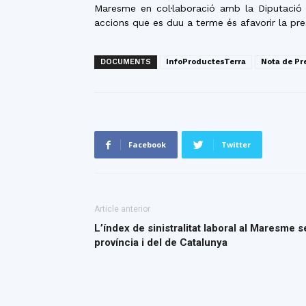
Maresme en col·laboració amb la Diputació 
accions que es duu a terme és afavorir la pre
DOCUMENTS
InfoProductesTerra
Nota de P
Facebook
Twitter
Article anterior
L’índex de sinistralitat laboral al Maresme s
província i del de Catalunya