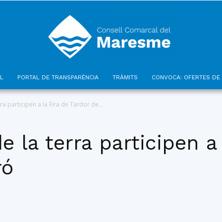
L
PORTAL DE TRANSPARÈNCIA
TRÀMITS
CONVOCA: OFERTES DE 
Consell
ra participen a la Fira de Tardor de...
 la terra participen a 
ró
Comarcal