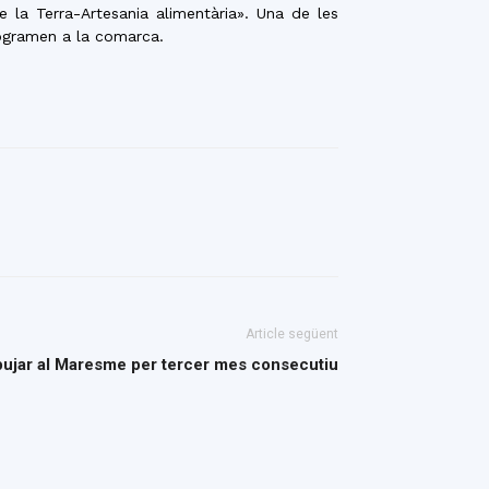
la Terra-Artesania alimentària». Una de les
rogramen a la comarca.
Article següent
 pujar al Maresme per tercer mes consecutiu