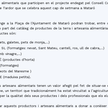
del
s alimentaris que participen en el projecte endegat pel Consell 
de Tardor que se celebra aquest cap de setmana a Mataró
enge a la Plaça de l’Ajuntament de Mataró podran trobar, entre d
part del catàleg de productes de la terra i artesania alimentàri
uctes són:
Maresme
ets, galetes, pets de monja,…)
L (formatges: nevat, Sant Mateu, cantell, ros, ull de cabra,…)
mb vinagre,…)
 (productes d’horta)
(formatges)
xots del Maresme )
(maduixa petita).
 artesans alimentaris tenen un valor afegit pel fet de situar-se 
un territori que tradicionalment ha estat vincultat a l’agricultur
per la qualitat dels seus productes i dels professionals que els el
dar aquests productors i artesans alimentaris a donar a conèixer