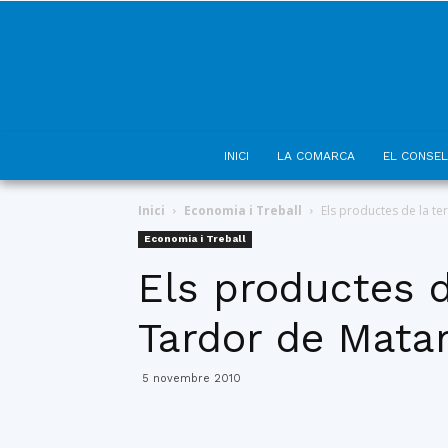
INICI
LA COMARCA
EL CONSEL
Inici
Economia i Treball
Els productes de la ter
Economia i Treball
Els productes de
Tardor de Mata
5 novembre 2010