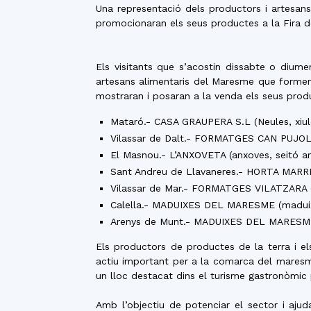
Una representació dels productors i artesan
promocionaran els seus productes a la Fira 
Els visitants que s’acostin dissabte o dium
artesans alimentaris del Maresme que formen 
mostraran i posaran a la venda els seus prod
Mataró.- CASA GRAUPERA S.L (Neules, xiul
Vilassar de Dalt.- FORMATGES CAN PUJOL S
El Masnou.- L’ANXOVETA (anxoves, seitó a
Sant Andreu de Llavaneres.- HORTA MARRÉ
Vilassar de Mar.- FORMATGES VILATZARA 
Calella.- MADUIXES DEL MARESME (madui
Arenys de Munt.- MADUIXES DEL MARESME 
Els productors de productes de la terra i els
actiu important per a la comarca del maresme, 
un lloc destacat dins el turisme gastronòmic 
Amb l’objectiu de potenciar el sector i aju